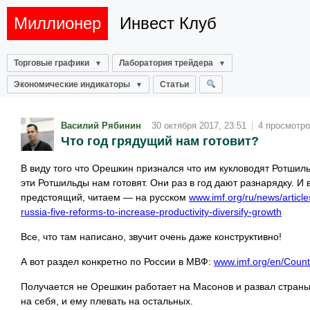
Миллионер
Инвест Клуб
Торговые графики
Лаборатория трейдера
Экономические индикаторы
Статьи
Василий Рябинин
30 октября 2017, 23:51
|
4 просмотр
Что год грядущий нам готовит?
В виду того что Орешкин признался что им кукловодят Ротшиль
эти Ротшильды нам готовят. Они раз в год дают разнарядку. И 
предстоящий, читаем — на русском
www.imf.org/ru/news/articl
russia-five-reforms-to-increase-productivity-diversify-growth
Все, что там написано, звучит очень даже конструктивно!
А вот раздел конкретно по России в МВФ:
www.imf.org/en/Coun
Получается не Орешкин работает на Масонов и развал страны
на себя, и ему плевать на остальных.