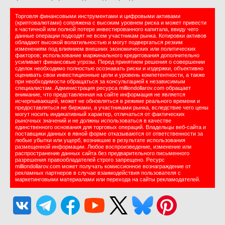
Торговля финансовыми инструментами и цифровыми активами
(криптовалютами) сопряжена с высоким уровнем риска и может привести
к частичной или полной потере инвестированного капитала, ввиду чего
данные операции подходят не всем участникам рынка. Котировки активов
обладают высокой волатильностью и могут подвергаться резким
изменениям под влиянием внешних экономических или политических
факторов; использование маржинального кредитования дополнительно
усиливает финансовые угрозы. Перед принятием решения о совершении
сделок необходимо полностью осознавать риски и издержки, объективно
оценивать свои инвестиционные цели и уровень компетентности, а также
при необходимости обращаться за консультацией к независимым
специалистам. Администрация ресурса milliondollarov.com обращает
внимание, что представленная на сайте информация не является
исчерпывающей, может не обновляться в режиме реального времени и
предоставляться не биржами, а участниками рынка, вследствие чего цены
могут носить индикативный характер, отличаться от фактических
рыночных значений и не должны использоваться в качестве
единственного основания для торговых операций. Владельцы веб-сайта и
поставщики данных в явной форме отказываются от ответственности за
любые убытки или ущерб, возникшие в результате использования
размещенной информации. Любое воспроизведение, изменение или
распространение данных сайта без предварительного письменного
разрешения правообладателей строго запрещено. Ресурс
milliondollarov.com может получать комиссионное вознаграждение от
рекламных партнеров в случае взаимодействия пользователя с
маркетинговыми материалами или перехода на сайты рекламодателей.