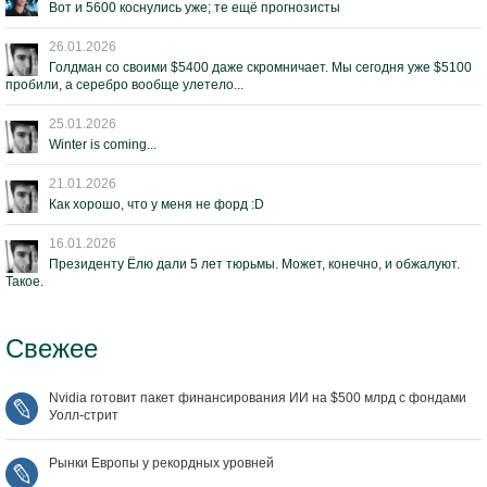
Вот и 5600 коснулись уже; те ещё прогнозисты
26.01.2026
Голдман со своими $5400 даже скромничает. Мы сегодня уже $5100
пробили, а серебро вообще улетело...
25.01.2026
Winter is coming...
21.01.2026
Как хорошо, что у меня не форд :D
16.01.2026
Президенту Ёлю дали 5 лет тюрьмы. Может, конечно, и обжалуют.
Такое.
Свежее
Nvidia готовит пакет финансирования ИИ на $500 млрд с фондами
Уолл‑стрит
Рынки Европы у рекордных уровней