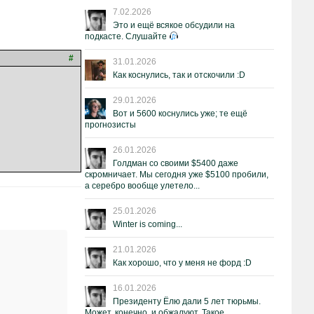
7.02.2026
Это и ещё всякое обсудили на
подкасте. Слушайте
#
31.01.2026
Как коснулись, так и отскочили :D
29.01.2026
Вот и 5600 коснулись уже; те ещё
прогнозисты
26.01.2026
Голдман со своими $5400 даже
скромничает. Мы сегодня уже $5100 пробили,
а серебро вообще улетело...
25.01.2026
Winter is coming...
21.01.2026
Как хорошо, что у меня не форд :D
16.01.2026
Президенту Ёлю дали 5 лет тюрьмы.
Может, конечно, и обжалуют. Такое.