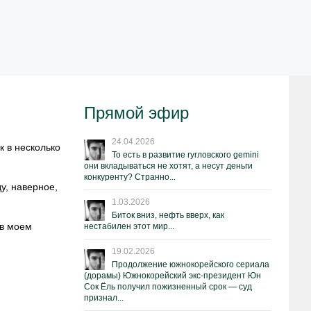
Прямой эфир
24.04.2026
к в несколько
То есть в развитие гугловского gemini
они вкладываться не хотят, а несут деньги
конкуренту? Странно...
у, наверное,
1.03.2026
Биток вниз, нефть вверх, как
 в моем
нестабилен этот мир...
19.02.2026
Продолжение южнокорейского сериала
(дорамы) Южнокорейский экс-президент Юн
Сок Ёль получил пожизненный срок — суд
признал...