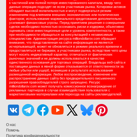
к частичной или полной потере инвестированного капитала, ввиду чего
данные операции подходят не всем участникам рынка. Котировки активов
обладают высокой волатильностью и могут подвергаться резким
изменениям под влиянием внешних экономических или политических
факторов; использование маржинального кредитования дополнительно
усиливает финансовые угрозы. Перед принятием решения о совершении
сделок необходимо полностью осознавать риски и издержки, объективно
оценивать свои инвестиционные цели и уровень компетентности, а также
при необходимости обращаться за консультацией к независимым
специалистам. Администрация ресурса milliondollarov.com обращает
внимание, что представленная на сайте информация не является
исчерпывающей, может не обновляться в режиме реального времени и
предоставляться не биржами, а участниками рынка, вследствие чего цены
могут носить индикативный характер, отличаться от фактических
рыночных значений и не должны использоваться в качестве
единственного основания для торговых операций. Владельцы веб-сайта и
поставщики данных в явной форме отказываются от ответственности за
любые убытки или ущерб, возникшие в результате использования
размещенной информации. Любое воспроизведение, изменение или
распространение данных сайта без предварительного письменного
разрешения правообладателей строго запрещено. Ресурс
milliondollarov.com может получать комиссионное вознаграждение от
рекламных партнеров в случае взаимодействия пользователя с
маркетинговыми материалами или перехода на сайты рекламодателей.
О нас
Помочь
Политика конфидениальности