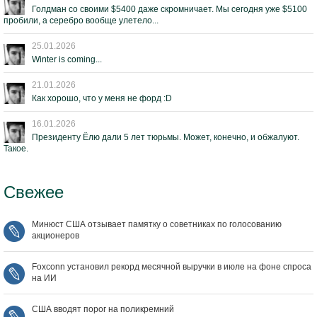
Голдман со своими $5400 даже скромничает. Мы сегодня уже $5100
пробили, а серебро вообще улетело...
25.01.2026
Winter is coming...
21.01.2026
Как хорошо, что у меня не форд :D
16.01.2026
Президенту Ёлю дали 5 лет тюрьмы. Может, конечно, и обжалуют.
Такое.
Свежее
Минюст США отзывает памятку о советниках по голосованию
акционеров
Foxconn установил рекорд месячной выручки в июле на фоне спроса
на ИИ
США вводят порог на поликремний