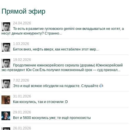
Прямой эфир
24.04.2026
То есть в развитие гугловского gemini они вкладываться не хотят, а
несут деньги конкуренту? Странно...
1.03.2026
Биток вниз, нефть вверх, как нестабилен этот мир...
19.02.2026
Продолжение южнокорейского сериала (дорамы) Южнокорейский
экс-президент Юн Сок Ёль получил пожизненный срок — суд признал...
7.02.2026
Это и ещё всякое обсудили на подкасте. Слушайте
31.01.2026
Как коснулись, так и отскочили :D
29.01.2026
Вот и 5600 коснулись уже; те ещё прогнозисты
26.01.2026