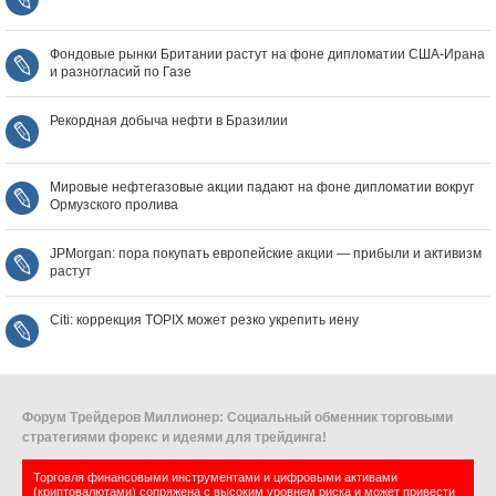
Фондовые рынки Британии растут на фоне дипломатии США‑Ирана
и разногласий по Газе
Рекордная добыча нефти в Бразилии
Мировые нефтегазовые акции падают на фоне дипломатии вокруг
Ормузского пролива
JPMorgan: пора покупать европейские акции — прибыли и активизм
растут
Citi: коррекция TOPIX может резко укрепить иену
Форум Трейдеров Миллионер: Социальный обменник торговыми
стратегиями форекс и идеями для трейдинга!
Торговля финансовыми инструментами и цифровыми активами
(криптовалютами) сопряжена с высоким уровнем риска и может привести