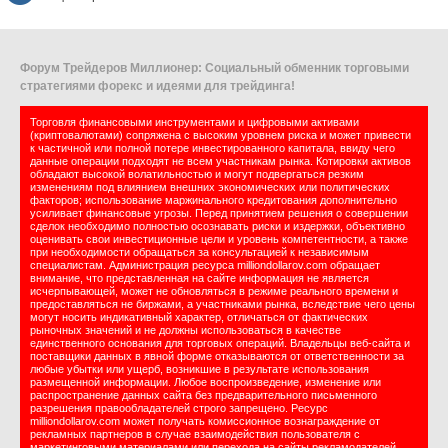
Форум Трейдеров Миллионер: Социальный обменник торговыми
стратегиями форекс и идеями для трейдинга!
Торговля финансовыми инструментами и цифровыми активами
(криптовалютами) сопряжена с высоким уровнем риска и может привести
к частичной или полной потере инвестированного капитала, ввиду чего
данные операции подходят не всем участникам рынка. Котировки активов
обладают высокой волатильностью и могут подвергаться резким
изменениям под влиянием внешних экономических или политических
факторов; использование маржинального кредитования дополнительно
усиливает финансовые угрозы. Перед принятием решения о совершении
сделок необходимо полностью осознавать риски и издержки, объективно
оценивать свои инвестиционные цели и уровень компетентности, а также
при необходимости обращаться за консультацией к независимым
специалистам. Администрация ресурса milliondollarov.com обращает
внимание, что представленная на сайте информация не является
исчерпывающей, может не обновляться в режиме реального времени и
предоставляться не биржами, а участниками рынка, вследствие чего цены
могут носить индикативный характер, отличаться от фактических
рыночных значений и не должны использоваться в качестве
единственного основания для торговых операций. Владельцы веб-сайта и
поставщики данных в явной форме отказываются от ответственности за
любые убытки или ущерб, возникшие в результате использования
размещенной информации. Любое воспроизведение, изменение или
распространение данных сайта без предварительного письменного
разрешения правообладателей строго запрещено. Ресурс
milliondollarov.com может получать комиссионное вознаграждение от
рекламных партнеров в случае взаимодействия пользователя с
маркетинговыми материалами или перехода на сайты рекламодателей.