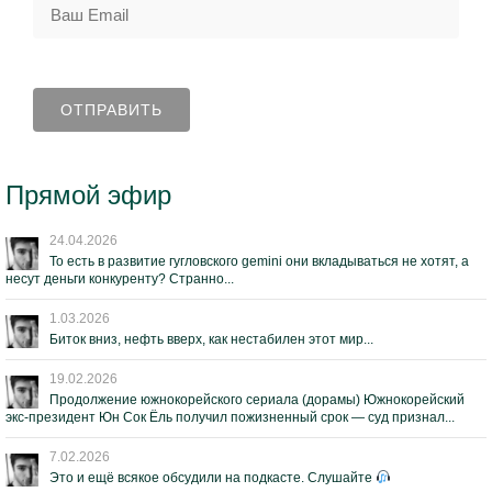
Прямой эфир
24.04.2026
То есть в развитие гугловского gemini они вкладываться не хотят, а
несут деньги конкуренту? Странно...
1.03.2026
Биток вниз, нефть вверх, как нестабилен этот мир...
19.02.2026
Продолжение южнокорейского сериала (дорамы) Южнокорейский
экс-президент Юн Сок Ёль получил пожизненный срок — суд признал...
7.02.2026
Это и ещё всякое обсудили на подкасте. Слушайте