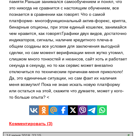
памяти.Раньше занимался самообучением и понял, что
это никогда не сравнится с настоящим обучением, все
познается в сравнении как говорят. Что о самой
платформе- многофункциональный актив-форекс, крипта,
бинарные опционы, при этом единый кошелек, занимайся
чем нравится, как говорят.Графики двух видов, достаточно
индикаторов, сигналы, наличие кредитного плеча-в
общем созданы все условия для заключения выгодной
сделки, но сам момент верификации меня жутко утомил,
слишком много тонкостей и нюансов, сайт хоть и работает
секунда в секунду, но то как сервис может внезапно
отключиться по техническим причинам-меня прикололо!
Да, это единичные ситуации, но сам факт их наличия
меня возмутил! Пока не знаю искать новую платформу
или остаться на
этой, скажите что думаете, может у кого-
то больше опыта? <
Комментировать (3)
14 июня 2018, 22:15
#