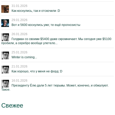
31.01.2026
Как коснулись, так и отскочили :D
29.01.2026
Вот и 5600 коснулись уже; те ещё прогнозисты
26.01.2026
Голдман со своими $5400 даже скромничает. Мы сегодня уже $5100
пробили, а серебро вообще улетело...
25.01.2026
Winter is coming...
21.01.2026
Как хорошо, что у меня не форд :D
16.01.2026
Президенту Ёлю дали 5 лет тюрьмы. Может, конечно, и обжалуют.
Такое.
Свежее