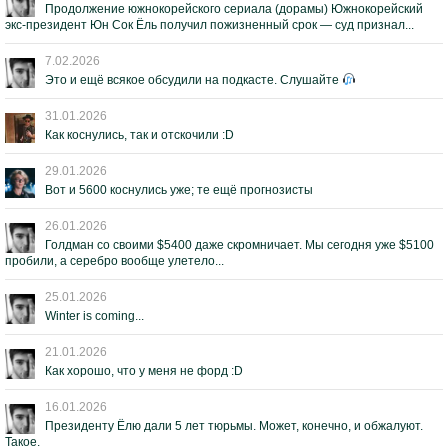
Продолжение южнокорейского сериала (дорамы) Южнокорейский
экс-президент Юн Сок Ёль получил пожизненный срок — суд признал...
7.02.2026
Это и ещё всякое обсудили на подкасте. Слушайте
31.01.2026
Как коснулись, так и отскочили :D
29.01.2026
Вот и 5600 коснулись уже; те ещё прогнозисты
26.01.2026
Голдман со своими $5400 даже скромничает. Мы сегодня уже $5100
пробили, а серебро вообще улетело...
25.01.2026
Winter is coming...
21.01.2026
Как хорошо, что у меня не форд :D
16.01.2026
Президенту Ёлю дали 5 лет тюрьмы. Может, конечно, и обжалуют.
Такое.