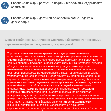
Европейские акции растут, но нефть и геополитика сдерживают
оптимизм
Европейские акции достигли рекордов на волне надежд о
деэскалации
Форум Трейдеров Миллионер: Социальный обменник торговыми
стратегиями форекс и идеями для трейдинга!
Торговля финансовыми инструментами и цифровыми активами
(криптовалютами) сопряжена с высоким уровнем риска и может привести
к частичной или полной потере инвестированного капитала, ввиду чего
данные операции подходят не всем участникам рынка. Котировки активов
обладают высокой волатильностью и могут подвергаться резким
изменениям под влиянием внешних экономических или политических
факторов; использование маржинального кредитования дополнительно
усиливает финансовые угрозы. Перед принятием решения о совершении
сделок необходимо полностью осознавать риски и издержки, объективно
оценивать свои инвестиционные цели и уровень компетентности, а также
при необходимости обращаться за консультацией к независимым
специалистам. Администрация ресурса milliondollarov.com обращает
внимание, что представленная на сайте информация не является
исчерпывающей, может не обновляться в режиме реального времени и
предоставляться не биржами, а участниками рынка, вследствие чего цены
могут носить индикативный характер, отличаться от фактических
рыночных значений и не должны использоваться в качестве
единственного основания для торговых операций. Владельцы веб-сайта и