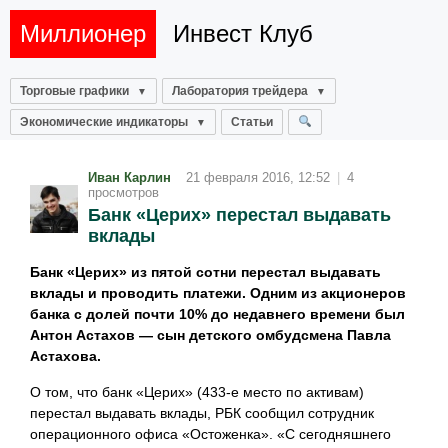
Миллионер
Инвест Клуб
Торговые графики
Лаборатория трейдера
Экономические индикаторы
Статьи
Иван Карлин
21 февраля 2016, 12:52
|
4
просмотров
Банк «Церих» перестал выдавать
вклады
Банк «Церих» из пятой сотни перестал выдавать
вклады и проводить платежи. Одним из акционеров
банка с долей почти 10% до недавнего времени был
Антон Астахов — сын детского омбудсмена Павла
Астахова.
О том, что банк «Церих» (433-е место по активам)
перестал выдавать вклады, РБК сообщил сотрудник
операционного офиса «Остоженка». «С сегодняшнего