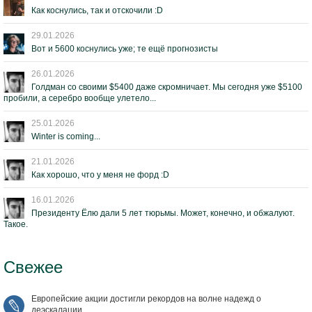
Как коснулись, так и отскочили :D
29.01.2026
Вот и 5600 коснулись уже; те ещё прогнозисты
26.01.2026
Голдман со своими $5400 даже скромничает. Мы сегодня уже $5100
пробили, а серебро вообще улетело...
25.01.2026
Winter is coming...
21.01.2026
Как хорошо, что у меня не форд :D
16.01.2026
Президенту Ёлю дали 5 лет тюрьмы. Может, конечно, и обжалуют.
Такое.
Свежее
Европейские акции достигли рекордов на волне надежд о
деэскалации