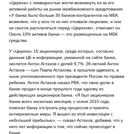
«Цериха» с ликвидностью могли возникнуть из-за его
активной работы на рынке межбанковского кредитования.
«У банка было больше 30 банков-контрагентов на МБК,
возможно, что у кого-то из них отозвали лицензию, и они
не смогли расплатиться перед «Церихом», отмечает он.
Около 10% активов банка — это размещенные на МБК
средства.
У «Цериха» 15 акционеров, среди которых, согласно
данным ЦБ и информации, указанной на сайте банка,
числится Антон Астахов с долей 9,7%. 28-летний Антон
Астахов — сын Павла Астахова, в прошлом адвоката, а
ныне уполномоченного при президенте России по правам
ребенка. Антон Астахов сказал РБК, что свою долю в
банке продал в конце прошлого года одному из
действующих акционеров банка. «Я был акционером
банка всего несколько месяцев, с осени 2015 года,
помогал банку отстроить ряд процессов и принять
антикризисные меры. Я вышел из этой инвестиции с
небольшой прибылью», — сказал Астахов, добавив, что у
него нет информации о том, что сейчас происходит в
банке.