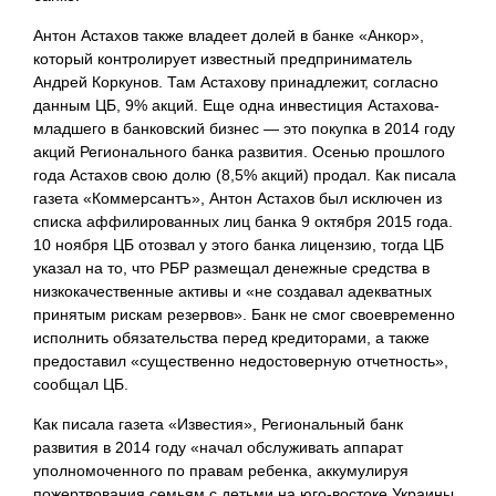
Антон Астахов также владеет долей в банке «Анкор»,
который контролирует известный предприниматель
Андрей Коркунов. Там Астахову принадлежит, согласно
данным ЦБ, 9% акций. Еще одна инвестиция Астахова-
младшего в банковский бизнес — это покупка в 2014 году
акций Регионального банка развития. Осенью прошлого
года Астахов свою долю (8,5% акций) продал. Как писала
газета «Коммерсантъ», Антон Астахов был исключен из
списка аффилированных лиц банка 9 октября 2015 года.
10 ноября ЦБ отозвал у этого банка лицензию, тогда ЦБ
указал на то, что РБР размещал денежные средства в
низкокачественные активы и «не создавал адекватных
принятым рискам резервов». Банк не смог своевременно
исполнить обязательства перед кредиторами, а также
предоставил «существенно недостоверную отчетность»,
сообщал ЦБ.​
Как писала газета «Известия», Региональный банк
развития в 2014 году «начал обслуживать аппарат
уполномоченного по правам ребенка, аккумулируя
пожертвования семьям с детьми на юго-востоке Украины,