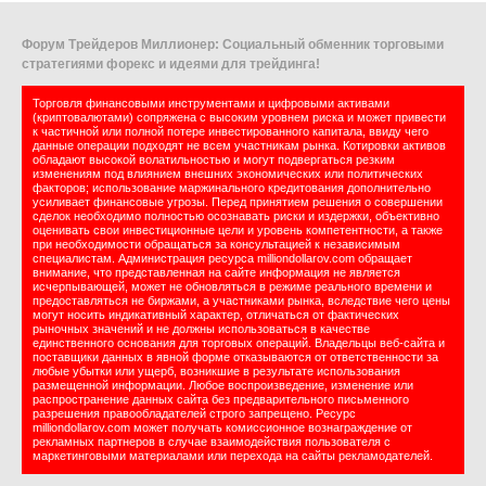
Форум Трейдеров Миллионер: Социальный обменник торговыми
стратегиями форекс и идеями для трейдинга!
Торговля финансовыми инструментами и цифровыми активами
(криптовалютами) сопряжена с высоким уровнем риска и может привести
к частичной или полной потере инвестированного капитала, ввиду чего
данные операции подходят не всем участникам рынка. Котировки активов
обладают высокой волатильностью и могут подвергаться резким
изменениям под влиянием внешних экономических или политических
факторов; использование маржинального кредитования дополнительно
усиливает финансовые угрозы. Перед принятием решения о совершении
сделок необходимо полностью осознавать риски и издержки, объективно
оценивать свои инвестиционные цели и уровень компетентности, а также
при необходимости обращаться за консультацией к независимым
специалистам. Администрация ресурса milliondollarov.com обращает
внимание, что представленная на сайте информация не является
исчерпывающей, может не обновляться в режиме реального времени и
предоставляться не биржами, а участниками рынка, вследствие чего цены
могут носить индикативный характер, отличаться от фактических
рыночных значений и не должны использоваться в качестве
единственного основания для торговых операций. Владельцы веб-сайта и
поставщики данных в явной форме отказываются от ответственности за
любые убытки или ущерб, возникшие в результате использования
размещенной информации. Любое воспроизведение, изменение или
распространение данных сайта без предварительного письменного
разрешения правообладателей строго запрещено. Ресурс
milliondollarov.com может получать комиссионное вознаграждение от
рекламных партнеров в случае взаимодействия пользователя с
маркетинговыми материалами или перехода на сайты рекламодателей.