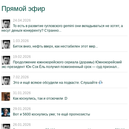
Прямой эфир
24.04.2026
То есть в развитие гугловского gemini они вкладываться не хотят, а
несут деньги конкуренту? Странно...
1.03.2026
Биток вниз, нефть вверх, как нестабилен этот мир...
19.02.2026
Продолжение южнокорейского сериала (дорамы) Южнокорейский
экс-президент Юн Сок Ёль получил пожизненный срок — суд признал...
7.02.2026
Это и ещё всякое обсудили на подкасте. Слушайте
31.01.2026
Как коснулись, так и отскочили :D
29.01.2026
Вот и 5600 коснулись уже; те ещё прогнозисты
26.01.2026