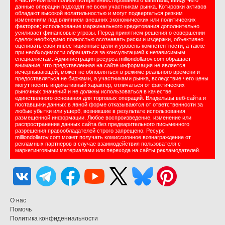
к частичной или полной потере инвестированного капитала, ввиду чего
данные операции подходят не всем участникам рынка. Котировки активов
обладают высокой волатильностью и могут подвергаться резким
изменениям под влиянием внешних экономических или политических
факторов; использование маржинального кредитования дополнительно
усиливает финансовые угрозы. Перед принятием решения о совершении
сделок необходимо полностью осознавать риски и издержки, объективно
оценивать свои инвестиционные цели и уровень компетентности, а также
при необходимости обращаться за консультацией к независимым
специалистам. Администрация ресурса milliondollarov.com обращает
внимание, что представленная на сайте информация не является
исчерпывающей, может не обновляться в режиме реального времени и
предоставляться не биржами, а участниками рынка, вследствие чего цены
могут носить индикативный характер, отличаться от фактических
рыночных значений и не должны использоваться в качестве
единственного основания для торговых операций. Владельцы веб-сайта и
поставщики данных в явной форме отказываются от ответственности за
любые убытки или ущерб, возникшие в результате использования
размещенной информации. Любое воспроизведение, изменение или
распространение данных сайта без предварительного письменного
разрешения правообладателей строго запрещено. Ресурс
milliondollarov.com может получать комиссионное вознаграждение от
рекламных партнеров в случае взаимодействия пользователя с
маркетинговыми материалами или перехода на сайты рекламодателей.
О нас
Помочь
Политика конфидениальности