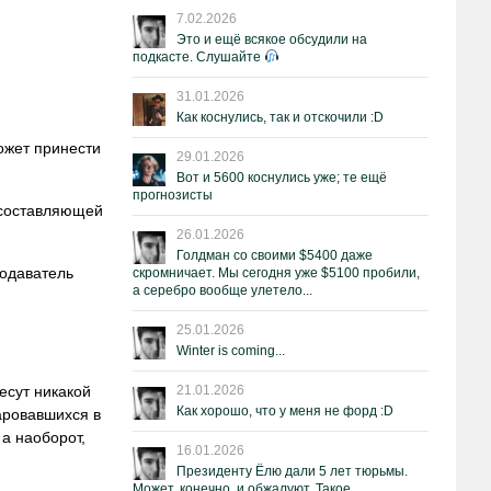
7.02.2026
Это и ещё всякое обсудили на
подкасте. Слушайте
31.01.2026
Как коснулись, так и отскочили :D
ожет принести
29.01.2026
Вот и 5600 коснулись уже; те ещё
прогнозисты
й составляющей
26.01.2026
Голдман со своими $5400 даже
подаватель
скромничает. Мы сегодня уже $5100 пробили,
а серебро вообще улетело...
25.01.2026
Winter is coming...
есут никакой
21.01.2026
Как хорошо, что у меня не форд :D
аровавшихся в
а наоборот,
16.01.2026
Президенту Ёлю дали 5 лет тюрьмы.
Может, конечно, и обжалуют. Такое.