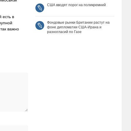
США вводят порог на поликремний
 есть в
рупной
Фондовые рынки Британии растут на
фоне дипломатии США‑Ирана и
 так важно
разногласий по Газе