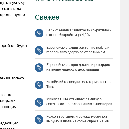
уть к успеху.
о капитала,
чередь, нужно
Свежее
Bank of America: занятость сократилась
в июле, безработица 4,1%
торой он будет
Европейские акции растут, но нефть и
геополитика сдерживают оптимизм
Европейские акции достигли рекордов
на волне надежд о деэскалации
меняя только
Китайский госпокупатель тормозит Rio
Tinto
лиз не
Минюст США отзывает памятку о
кторами,
советниках по голосованию акционеров
воляющим
Foxconn установил рекорд месячной
выручки в июле на фоне спроса на ИИ
создающих
имосвязи