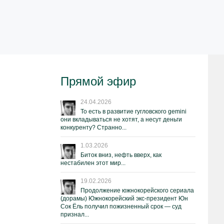
Прямой эфир
24.04.2026
То есть в развитие гугловского gemini
они вкладываться не хотят, а несут деньги
конкуренту? Странно...
1.03.2026
Биток вниз, нефть вверх, как
нестабилен этот мир...
19.02.2026
Продолжение южнокорейского сериала
(дорамы) Южнокорейский экс-президент Юн
Сок Ёль получил пожизненный срок — суд
признал...