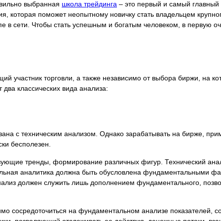
равильно выбранная
школа трейдинга
– это первый и самый главный п
ия, которая поможет неопытному новичку стать владельцем крупног
пе в сети. Чтобы стать успешным и богатым человеком, в первую о
ий участник торговли, а также независимо от выбора биржи, на ко
т два классических вида анализа:
зана с техническим анализом. Однако зарабатывать на бирже, при
ски бесполезен.
твующие тренды, формирование различных фигур. Технический ана
ильная аналитика должна быть обусловлена фундаментальными фа
анализ должен служить лишь дополнением фундаментального, поз
имо сосредоточиться на фундаментальном анализе показателей, 
ки, позволяющий отслеживать ее действия, денежные потоки, вза