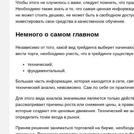
Чтобы этого не случилось с вами, следует помнить, что п
Необходимо также знать и то, что самая ценная информац
не может стоить дешево, не может быть в свободном досту
инвестировать свои средства в качественное обучение.
Немного о самом главном
Независимо от того, какой вид трейдинга выберет начинающ
вести торги, необходимо учесть, что в трейдинге существуе
технический;
фундаментальный.
Большая часть информации, которая находится в сети, свя
технический анализ, невозможно. Сам по себе он практиче
Для этого вида анализа значимыми являются только дейс
рассматривает причины роста или снижения цены, а прав
которые создают эти ценовые движения. Технический же 
определить точки входа в рынок.
Приняв решение заниматься торговлей на бирже, необход
движение. Примером являются индикатор настроения публи