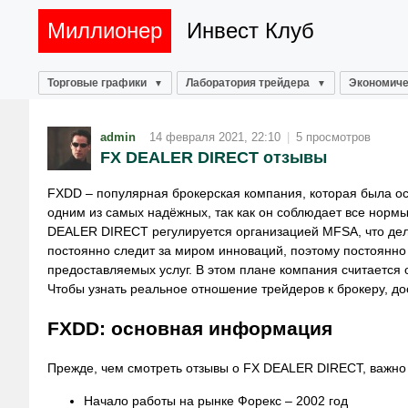
Миллионер
Инвест Клуб
Торговые графики
Лаборатория трейдера
Экономиче
admin
14 февраля 2021, 22:10
|
5 просмотров
FX DEALER DIRECT отзывы
FXDD – популярная брокерская компания, которая была ос
одним из самых надёжных, так как он соблюдает все нормы
DEALER DIRECT регулируется организацией MFSA, что де
постоянно следит за миром инноваций, поэтому постоянн
предоставляемых услуг. В этом плане компания считается 
Чтобы узнать реальное отношение трейдеров к брокеру, до
FXDD: основная информация
Прежде, чем смотреть отзывы о FX DEALER DIRECT, важно 
Начало работы на рынке Форекс – 2002 год