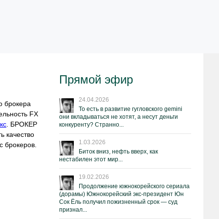
Прямой эфир
24.04.2026
о брокера
То есть в развитие гугловского gemini
ельность FX
они вкладываться не хотят, а несут деньги
кс
. БРОКЕР
конкуренту? Странно...
ь качество
1.03.2026
с брокеров.
Биток вниз, нефть вверх, как
нестабилен этот мир...
19.02.2026
Продолжение южнокорейского сериала
(дорамы) Южнокорейский экс-президент Юн
Сок Ёль получил пожизненный срок — суд
признал...