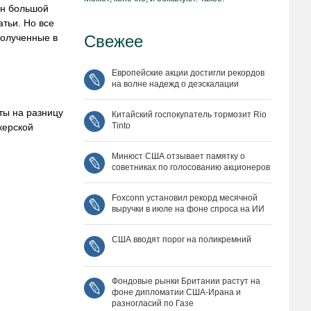
ен большой
тьи. Но все
полученные в
Свежее
Европейские акции достигли рекордов
на волне надежд о деэскалации
ты на разницу
Китайский госпокупатель тормозит Rio
Tinto
керской
Минюст США отзывает памятку о
советниках по голосованию акционеров
Foxconn установил рекорд месячной
выручки в июле на фоне спроса на ИИ
США вводят порог на поликремний
Фондовые рынки Британии растут на
фоне дипломатии США‑Ирана и
разногласий по Газе