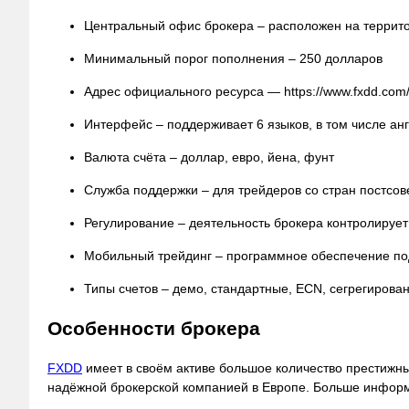
Центральный офис брокера – расположен на террит
Минимальный порог пополнения – 250 долларов
Адрес официального ресурса — https://www.fxdd.com
Интерфейс – поддерживает 6 языков, в том числе ан
Валюта счёта – доллар, евро, йена, фунт
Служба поддержки – для трейдеров со стран постсов
Регулирование – деятельность брокера контролируе
Мобильный трейдинг – программное обеспечение под
Типы счетов – демо, стандартные, ECN, сегрегирова
Особенности брокера
FXDD
имеет в своём активе большое количество престижны
надёжной брокерской компанией в Европе. Больше информ