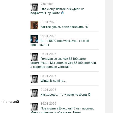
7.02.2026
Это и ещё всякое обсудили на
подкасте. Слушайте
31.01.2026
Как коснулись, так и отскочили :D
29.01.2026
Вот и 5600 коснулись уже; те ещё
прогнозисты
26.01.2026
Голдман со своими $5400 даже
скромничает. Мы сегодня уже $5100 пробили,
а серебро вообще улетело...
25.01.2026
Winter is coming...
21.01.2026
Как хорошо, что у меня не форд :D
мой и самой
16.01.2026
Президенту Ёлю дали 5 лет тюрьмы.
Может, конечно, и обжалуют. Такое.