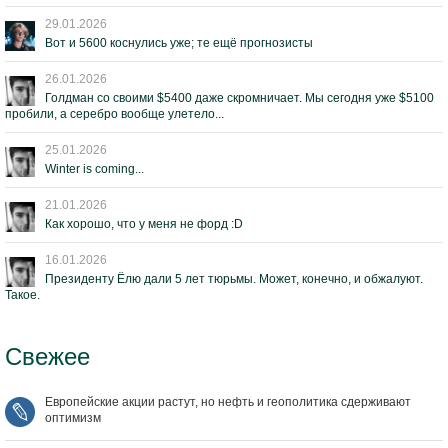
29.01.2026
Вот и 5600 коснулись уже; те ещё прогнозисты
26.01.2026
Голдман со своими $5400 даже скромничает. Мы сегодня уже $5100
пробили, а серебро вообще улетело...
25.01.2026
Winter is coming...
21.01.2026
Как хорошо, что у меня не форд :D
16.01.2026
Президенту Ёлю дали 5 лет тюрьмы. Может, конечно, и обжалуют.
Такое.
Свежее
Европейские акции растут, но нефть и геополитика сдерживают
оптимизм