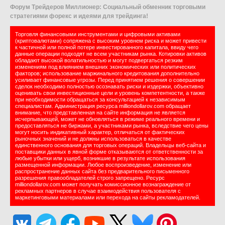
Форум Трейдеров Миллионер: Социальный обменник торговыми
стратегиями форекс и идеями для трейдинга!
Торговля финансовыми инструментами и цифровыми активами
(криптовалютами) сопряжена с высоким уровнем риска и может привести
к частичной или полной потере инвестированного капитала, ввиду чего
данные операции подходят не всем участникам рынка. Котировки активов
обладают высокой волатильностью и могут подвергаться резким
изменениям под влиянием внешних экономических или политических
факторов; использование маржинального кредитования дополнительно
усиливает финансовые угрозы. Перед принятием решения о совершении
сделок необходимо полностью осознавать риски и издержки, объективно
оценивать свои инвестиционные цели и уровень компетентности, а также
при необходимости обращаться за консультацией к независимым
специалистам. Администрация ресурса milliondollarov.com обращает
внимание, что представленная на сайте информация не является
исчерпывающей, может не обновляться в режиме реального времени и
предоставляться не биржами, а участниками рынка, вследствие чего цены
могут носить индикативный характер, отличаться от фактических
рыночных значений и не должны использоваться в качестве
единственного основания для торговых операций. Владельцы веб-сайта и
поставщики данных в явной форме отказываются от ответственности за
любые убытки или ущерб, возникшие в результате использования
размещенной информации. Любое воспроизведение, изменение или
распространение данных сайта без предварительного письменного
разрешения правообладателей строго запрещено. Ресурс
milliondollarov.com может получать комиссионное вознаграждение от
рекламных партнеров в случае взаимодействия пользователя с
маркетинговыми материалами или перехода на сайты рекламодателей.