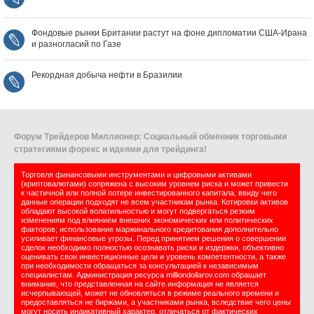
Фондовые рынки Британии растут на фоне дипломатии США‑Ирана
и разногласий по Газе
Рекордная добыча нефти в Бразилии
Форум Трейдеров Миллионер: Социальный обменник торговыми
стратегиями форекс и идеями для трейдинга!
Торговля финансовыми инструментами и цифровыми активами
(криптовалютами) сопряжена с высоким уровнем риска и может привести
к частичной или полной потере инвестированного капитала, ввиду чего
данные операции подходят не всем участникам рынка. Котировки активов
обладают высокой волатильностью и могут подвергаться резким
изменениям под влиянием внешних экономических или политических
факторов; использование маржинального кредитования дополнительно
усиливает финансовые угрозы. Перед принятием решения о совершении
сделок необходимо полностью осознавать риски и издержки, объективно
оценивать свои инвестиционные цели и уровень компетентности, а также
при необходимости обращаться за консультацией к независимым
специалистам. Администрация ресурса milliondollarov.com обращает
внимание, что представленная на сайте информация не является
исчерпывающей, может не обновляться в режиме реального времени и
предоставляться не биржами, а участниками рынка, вследствие чего цены
могут носить индикативный характер, отличаться от фактических