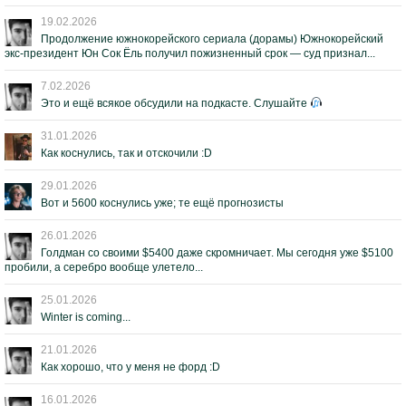
19.02.2026
Продолжение южнокорейского сериала (дорамы) Южнокорейский
экс-президент Юн Сок Ёль получил пожизненный срок — суд признал...
7.02.2026
Это и ещё всякое обсудили на подкасте. Слушайте
31.01.2026
Как коснулись, так и отскочили :D
29.01.2026
Вот и 5600 коснулись уже; те ещё прогнозисты
26.01.2026
Голдман со своими $5400 даже скромничает. Мы сегодня уже $5100
пробили, а серебро вообще улетело...
25.01.2026
Winter is coming...
21.01.2026
Как хорошо, что у меня не форд :D
16.01.2026