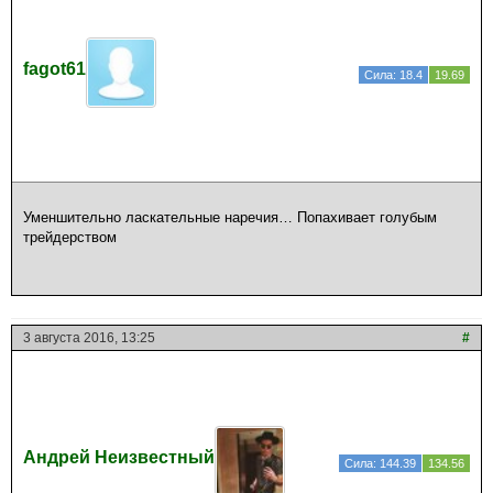
fagot61
Сила: 18.4
19.69
Уменшительно ласкательные наречия… Попахивает голубым
трейдерством
3 августа 2016, 13:25
#
Андрей Неизвестный
Сила: 144.39
134.56