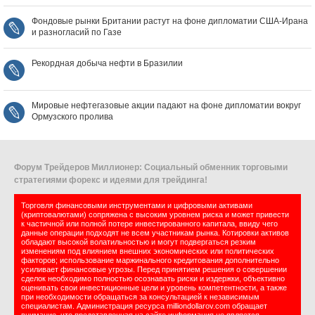
Фондовые рынки Британии растут на фоне дипломатии США‑Ирана
и разногласий по Газе
Рекордная добыча нефти в Бразилии
Мировые нефтегазовые акции падают на фоне дипломатии вокруг
Ормузского пролива
Форум Трейдеров Миллионер: Социальный обменник торговыми
стратегиями форекс и идеями для трейдинга!
Торговля финансовыми инструментами и цифровыми активами
(криптовалютами) сопряжена с высоким уровнем риска и может привести
к частичной или полной потере инвестированного капитала, ввиду чего
данные операции подходят не всем участникам рынка. Котировки активов
обладают высокой волатильностью и могут подвергаться резким
изменениям под влиянием внешних экономических или политических
факторов; использование маржинального кредитования дополнительно
усиливает финансовые угрозы. Перед принятием решения о совершении
сделок необходимо полностью осознавать риски и издержки, объективно
оценивать свои инвестиционные цели и уровень компетентности, а также
при необходимости обращаться за консультацией к независимым
специалистам. Администрация ресурса milliondollarov.com обращает