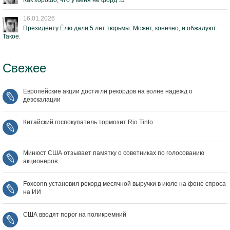
Как хорошо, что у меня не форд :D
16.01.2026
Президенту Ёлю дали 5 лет тюрьмы. Может, конечно, и обжалуют.
Такое.
Свежее
Европейские акции достигли рекордов на волне надежд о
деэскалации
Китайский госпокупатель тормозит Rio Tinto
Минюст США отзывает памятку о советниках по голосованию
акционеров
Foxconn установил рекорд месячной выручки в июле на фоне спроса
на ИИ
США вводят порог на поликремний