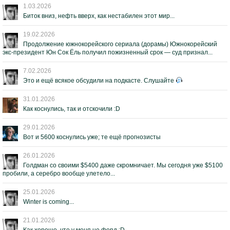
1.03.2026
Биток вниз, нефть вверх, как нестабилен этот мир...
19.02.2026
Продолжение южнокорейского сериала (дорамы) Южнокорейский
экс-президент Юн Сок Ёль получил пожизненный срок — суд признал...
7.02.2026
Это и ещё всякое обсудили на подкасте. Слушайте
31.01.2026
Как коснулись, так и отскочили :D
29.01.2026
Вот и 5600 коснулись уже; те ещё прогнозисты
26.01.2026
Голдман со своими $5400 даже скромничает. Мы сегодня уже $5100
пробили, а серебро вообще улетело...
25.01.2026
Winter is coming...
21.01.2026