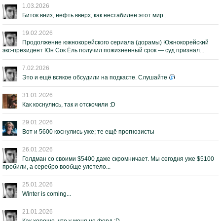
1.03.2026
Биток вниз, нефть вверх, как нестабилен этот мир...
19.02.2026
Продолжение южнокорейского сериала (дорамы) Южнокорейский
экс-президент Юн Сок Ёль получил пожизненный срок — суд признал...
7.02.2026
Это и ещё всякое обсудили на подкасте. Слушайте
31.01.2026
Как коснулись, так и отскочили :D
29.01.2026
Вот и 5600 коснулись уже; те ещё прогнозисты
26.01.2026
Голдман со своими $5400 даже скромничает. Мы сегодня уже $5100
пробили, а серебро вообще улетело...
25.01.2026
Winter is coming...
21.01.2026