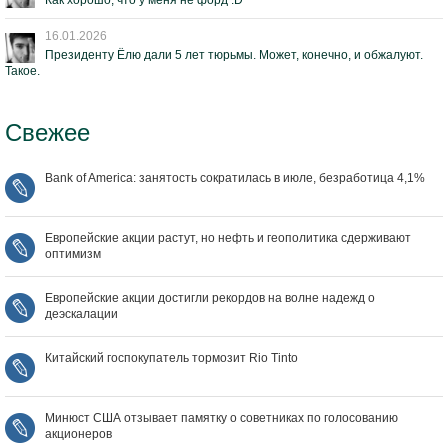
Как хорошо, что у меня не форд :D
16.01.2026
Президенту Ёлю дали 5 лет тюрьмы. Может, конечно, и обжалуют.
Такое.
Свежее
Bank of America: занятость сократилась в июле, безработица 4,1%
Европейские акции растут, но нефть и геополитика сдерживают
оптимизм
Европейские акции достигли рекордов на волне надежд о
деэскалации
Китайский госпокупатель тормозит Rio Tinto
Минюст США отзывает памятку о советниках по голосованию
акционеров