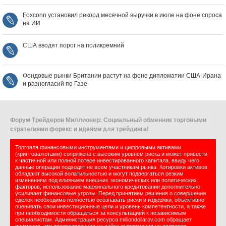
Foxconn установил рекорд месячной выручки в июле на фоне спроса
на ИИ
США вводят порог на поликремний
Фондовые рынки Британии растут на фоне дипломатии США‑Ирана
и разногласий по Газе
Форум Трейдеров Миллионер: Социальный обменник торговыми
стратегиями форекс и идеями для трейдинга!
Торговля финансовыми инструментами и цифровыми активами
(криптовалютами) сопряжена с высоким уровнем риска и может привести
к частичной или полной потере инвестированного капитала, ввиду чего
данные операции подходят не всем участникам рынка. Котировки активов
обладают высокой волатильностью и могут подвергаться резким
изменениям под влиянием внешних экономических или политических
факторов; использование маржинального кредитования дополнительно
усиливает финансовые угрозы. Перед принятием решения о совершении
сделок необходимо полностью осознавать риски и издержки, объективно
оценивать свои инвестиционные цели и уровень компетентности, а также
при необходимости обращаться за консультацией к независимым
специалистам. Администрация ресурса milliondollarov.com обращает