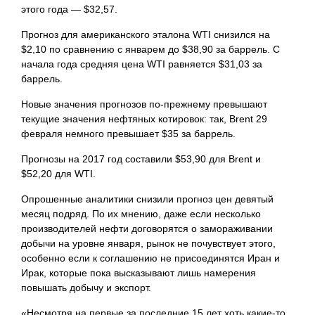
этого года — $32,57.
Прогноз для американского эталона WTI снизился на
$2,10 по сравнению с январем до $38,90 за баррель. С
начала года средняя цена WTI равняется $31,03 за
баррель.
Новые значения прогнозов по-прежнему превышают
текущие значения нефтяных котировок: так, Brent 29
февраля немного превышает $35 за баррель.
Прогнозы на 2017 год составили $53,90 для Brent и
$52,20 для WTI.
Опрошенные аналитики снизили прогноз цен девятый
месяц подряд. По их мнению, даже если несколько
производителей нефти договорятся о замораживании
добычи на уровне января, рынок не почувствует этого,
особенно если к соглашению не присоединятся Иран и
Ирак, которые пока высказывают лишь намерения
повышать добычу и экспорт.
«Несмотря на первые за последние 15 лет
хоть какие-то