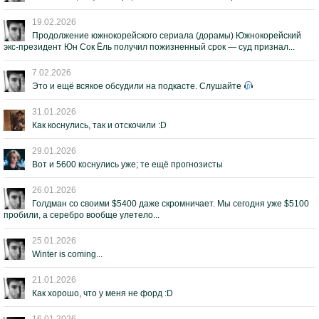
19.02.2026
Продолжение южнокорейского сериала (дорамы) Южнокорейский
экс-президент Юн Сок Ёль получил пожизненный срок — суд признал...
7.02.2026
Это и ещё всякое обсудили на подкасте. Слушайте
31.01.2026
Как коснулись, так и отскочили :D
29.01.2026
Вот и 5600 коснулись уже; те ещё прогнозисты
26.01.2026
Голдман со своими $5400 даже скромничает. Мы сегодня уже $5100
пробили, а серебро вообще улетело...
25.01.2026
Winter is coming...
21.01.2026
Как хорошо, что у меня не форд :D