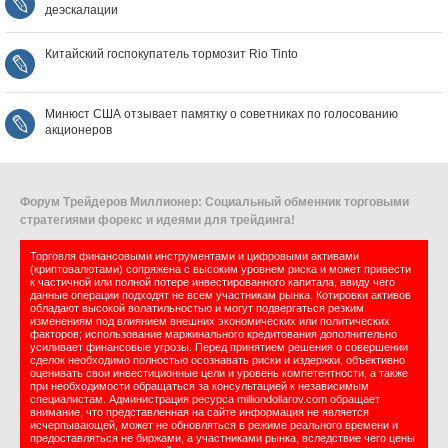
деэскалации
Китайский госпокупатель тормозит Rio Tinto
Минюст США отзывает памятку о советниках по голосованию
акционеров
Форум Трейдеров Миллионер: Социальный обменник торговыми
стратегиями форекс и идеями для трейдинга!
Торговля финансовыми инструментами и цифровыми активами
(криптовалютами) сопряжена с высоким уровнем риска и может привести
к частичной или полной потере инвестированного капитала, ввиду чего
данные операции подходят не всем участникам рынка. Котировки активов
обладают высокой волатильностью и могут подвергаться резким
изменениям под влиянием внешних экономических или политических
факторов; использование маржинального кредитования дополнительно
усиливает финансовые угрозы. Перед принятием решения о совершении
сделок необходимо полностью осознавать риски и издержки, объективно
оценивать свои инвестиционные цели и уровень компетентности, а также
при необходимости обращаться за консультацией к независимым
специалистам. Администрация ресурса milliondollarov.com обращает
внимание, что представленная на сайте информация не является
исчерпывающей, может не обновляться в режиме реального времени и
предоставляться не биржами, а участниками рынка, вследствие чего цены