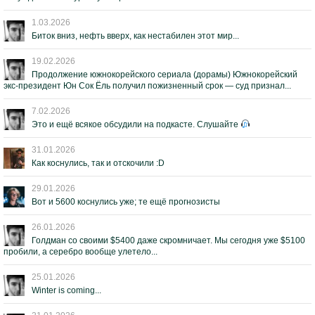
1.03.2026
Биток вниз, нефть вверх, как нестабилен этот мир...
19.02.2026
Продолжение южнокорейского сериала (дорамы) Южнокорейский
экс-президент Юн Сок Ёль получил пожизненный срок — суд признал...
7.02.2026
Это и ещё всякое обсудили на подкасте. Слушайте
31.01.2026
Как коснулись, так и отскочили :D
29.01.2026
Вот и 5600 коснулись уже; те ещё прогнозисты
26.01.2026
Голдман со своими $5400 даже скромничает. Мы сегодня уже $5100
пробили, а серебро вообще улетело...
25.01.2026
Winter is coming...