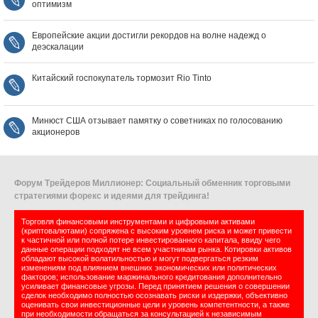
оптимизм
Европейские акции достигли рекордов на волне надежд о
деэскалации
Китайский госпокупатель тормозит Rio Tinto
Минюст США отзывает памятку о советниках по голосованию
акционеров
Форум Трейдеров Миллионер: Социальный обменник торговыми
стратегиями форекс и идеями для трейдинга!
Торговля финансовыми инструментами и цифровыми активами
(криптовалютами) сопряжена с высоким уровнем риска и может привести
к частичной или полной потере инвестированного капитала, ввиду чего
данные операции подходят не всем участникам рынка. Котировки активов
обладают высокой волатильностью и могут подвергаться резким
изменениям под влиянием внешних экономических или политических
факторов; использование маржинального кредитования дополнительно
усиливает финансовые угрозы. Перед принятием решения о совершении
сделок необходимо полностью осознавать риски и издержки, объективно
оценивать свои инвестиционные цели и уровень компетентности, а также
при необходимости обращаться за консультацией к независимым