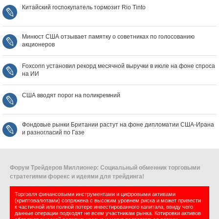
Китайский госпокупатель тормозит Rio Tinto
Минюст США отзывает памятку о советниках по голосованию
акционеров
Foxconn установил рекорд месячной выручки в июле на фоне спроса
на ИИ
США вводят порог на поликремний
Фондовые рынки Британии растут на фоне дипломатии США‑Ирана
и разногласий по Газе
Форум Трейдеров Миллионер: Социальный обменник торговыми
стратегиями форекс и идеями для трейдинга!
Торговля финансовыми инструментами и цифровыми активами
(криптовалютами) сопряжена с высоким уровнем риска и может привести
к частичной или полной потере инвестированного капитала, ввиду чего
данные операции подходят не всем участникам рынка. Котировки активов