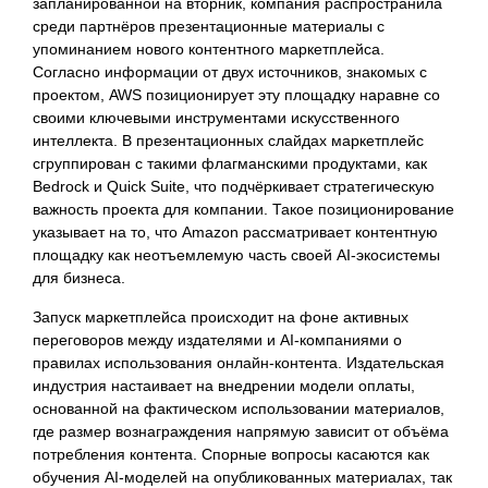
запланированной на вторник, компания распространила
среди партнёров презентационные материалы с
упоминанием нового контентного маркетплейса.
Согласно информации от двух источников, знакомых с
проектом, AWS позиционирует эту площадку наравне со
своими ключевыми инструментами искусственного
интеллекта. В презентационных слайдах маркетплейс
сгруппирован с такими флагманскими продуктами, как
Bedrock и Quick Suite, что подчёркивает стратегическую
важность проекта для компании. Такое позиционирование
указывает на то, что Amazon рассматривает контентную
площадку как неотъемлемую часть своей AI-экосистемы
для бизнеса.
Запуск маркетплейса происходит на фоне активных
переговоров между издателями и AI-компаниями о
правилах использования онлайн-контента. Издательская
индустрия настаивает на внедрении модели оплаты,
основанной на фактическом использовании материалов,
где размер вознаграждения напрямую зависит от объёма
потребления контента. Спорные вопросы касаются как
обучения AI-моделей на опубликованных материалах, так