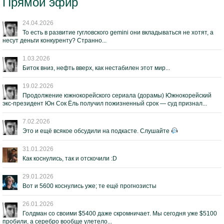
Прямой эфир
24.04.2026
То есть в развитие гугловского gemini они вкладываться не хотят, а
несут деньги конкуренту? Странно...
1.03.2026
Биток вниз, нефть вверх, как нестабилен этот мир...
19.02.2026
Продолжение южнокорейского сериала (дорамы) Южнокорейский
экс-президент Юн Сок Ёль получил пожизненный срок — суд признал...
7.02.2026
Это и ещё всякое обсудили на подкасте. Слушайте
31.01.2026
Как коснулись, так и отскочили :D
29.01.2026
Вот и 5600 коснулись уже; те ещё прогнозисты
26.01.2026
Голдман со своими $5400 даже скромничает. Мы сегодня уже $5100
пробили, а серебро вообще улетело...