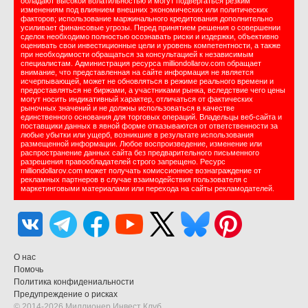
обладают высокой волатильностью и могут подвергаться резким
изменениям под влиянием внешних экономических или политических
факторов; использование маржинального кредитования дополнительно
усиливает финансовые угрозы. Перед принятием решения о совершении
сделок необходимо полностью осознавать риски и издержки, объективно
оценивать свои инвестиционные цели и уровень компетентности, а также
при необходимости обращаться за консультацией к независимым
специалистам. Администрация ресурса milliondollarov.com обращает
внимание, что представленная на сайте информация не является
исчерпывающей, может не обновляться в режиме реального времени и
предоставляться не биржами, а участниками рынка, вследствие чего цены
могут носить индикативный характер, отличаться от фактических
рыночных значений и не должны использоваться в качестве
единственного основания для торговых операций. Владельцы веб-сайта и
поставщики данных в явной форме отказываются от ответственности за
любые убытки или ущерб, возникшие в результате использования
размещенной информации. Любое воспроизведение, изменение или
распространение данных сайта без предварительного письменного
разрешения правообладателей строго запрещено. Ресурс
milliondollarov.com может получать комиссионное вознаграждение от
рекламных партнеров в случае взаимодействия пользователя с
маркетинговыми материалами или перехода на сайты рекламодателей.
О нас
Помочь
Политика конфидениальности
Предупреждение о рисках
© 2014-2026 Миллионер Инвест Клуб