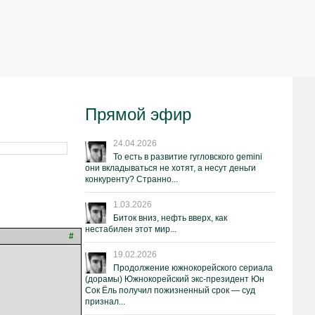
Прямой эфир
24.04.2026
То есть в развитие гугловского gemini
они вкладываться не хотят, а несут деньги
конкуренту? Странно...
1.03.2026
Биток вниз, нефть вверх, как
нестабилен этот мир...
#
19.02.2026
Продолжение южнокорейского сериала
(дорамы) Южнокорейский экс-президент Юн
Сок Ёль получил пожизненный срок — суд
признал...