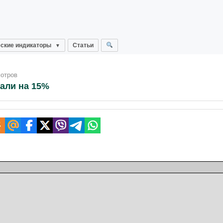
ские индикаторы
Статьи
мотров
пали на 15%