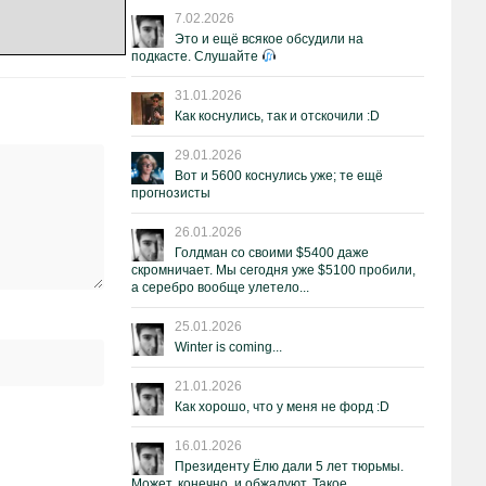
7.02.2026
Это и ещё всякое обсудили на
подкасте. Слушайте
31.01.2026
Как коснулись, так и отскочили :D
29.01.2026
Вот и 5600 коснулись уже; те ещё
прогнозисты
26.01.2026
Голдман со своими $5400 даже
скромничает. Мы сегодня уже $5100 пробили,
а серебро вообще улетело...
25.01.2026
Winter is coming...
21.01.2026
Как хорошо, что у меня не форд :D
16.01.2026
Президенту Ёлю дали 5 лет тюрьмы.
Может, конечно, и обжалуют. Такое.