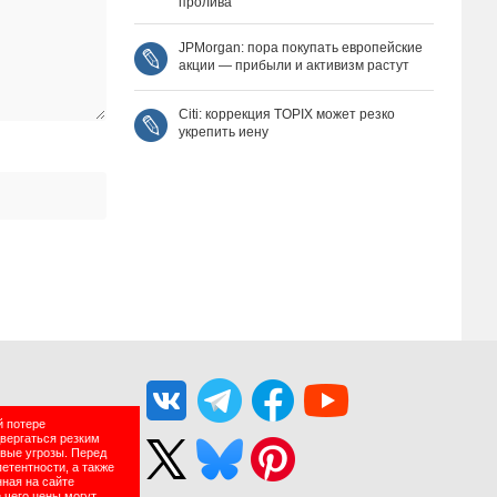
пролива
JPMorgan: пора покупать европейские
акции — прибыли и активизм растут
Citi: коррекция TOPIX может резко
укрепить иену
й потере
двергаться резким
вые угрозы. Перед
етентности, а также
нная на сайте
 чего цены могут