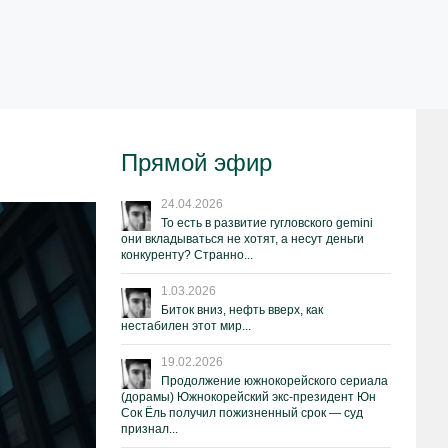
Прямой эфир
24.04.2026
То есть в развитие гугловского gemini
они вкладываться не хотят, а несут деньги
конкуренту? Странно...
1.03.2026
Биток вниз, нефть вверх, как
нестабилен этот мир...
19.02.2026
Продолжение южнокорейского сериала
(дорамы) Южнокорейский экс-президент Юн
Сок Ёль получил пожизненный срок — суд
признал...