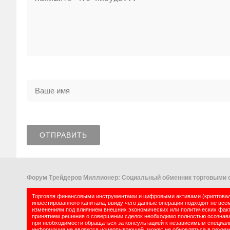
Форум Трейдеров Миллионер: Социальный обменник торговыми с
Торговля финансовыми инструментами и цифровыми активами (криптовалю
инвестированного капитала, ввиду чего данные операции подходят не все
изменениям под влиянием внешних экономических или политических факт
принятием решения о совершении сделок необходимо полностью осознават
при необходимости обращаться за консультацией к независимым специалис
информация не является исчерпывающей, может не обновляться в режиме 