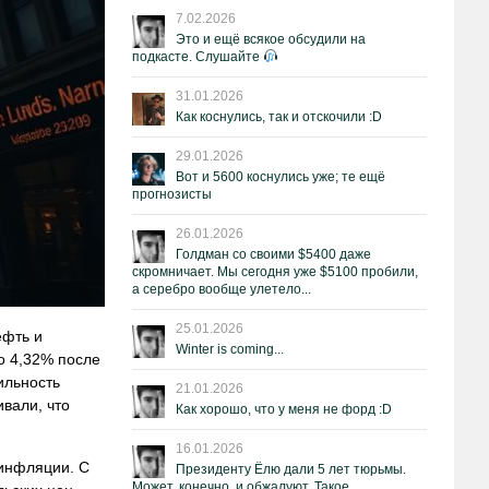
7.02.2026
Это и ещё всякое обсудили на
подкасте. Слушайте
31.01.2026
Как коснулись, так и отскочили :D
29.01.2026
Вот и 5600 коснулись уже; те ещё
прогнозисты
26.01.2026
Голдман со своими $5400 даже
скромничает. Мы сегодня уже $5100 пробили,
а серебро вообще улетело...
25.01.2026
ефть и
Winter is coming...
о 4,32% после
ильность
21.01.2026
вали, что
Как хорошо, что у меня не форд :D
16.01.2026
 инфляции. С
Президенту Ёлю дали 5 лет тюрьмы.
Может, конечно, и обжалуют. Такое.