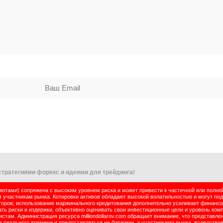
тратегиями форекс и идеями для трейдинга!
тами) сопряжена с высоким уровнем риска и может привести к частичной или полно
м участникам рынка. Котировки активов обладают высокой волатильностью и могут по
оров; использование маржинального кредитования дополнительно усиливает финансо
ь риски и издержки, объективно оценивать свои инвестиционные цели и уровень комп
там. Администрация ресурса milliondollarov.com обращает внимание, что представле
реального времени и предоставляться не биржами, а участниками рынка, вследствие