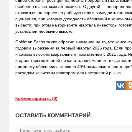
одной стороны, рост цен на нефть, природный газ, алюмин
особенно в азиатских экономиках. С другой — неопределен
отразиться на спросе на рабочую силу и замедлить эконом
сценариев, при которых доходности облигаций в конечном 
вырасти; при этом на горизонте квартала инвесторы готовя
установлен необычно высоко.
Goldman Sachs также обратил внимание на то, что консен
годовом выражении за первый квартал 2026 года. Если про
и самым высоким квартальным показателем с 2021 года. Ин
и ориентиры компаний по капиталовложениям, в частности 
прежнему обеспечивают около 40% ожидаемого роста прибы
расходам ключевым фактором для настроений рынка.
Комментировать (0)
ОСТАВИТЬ КОММЕНТАРИЙ