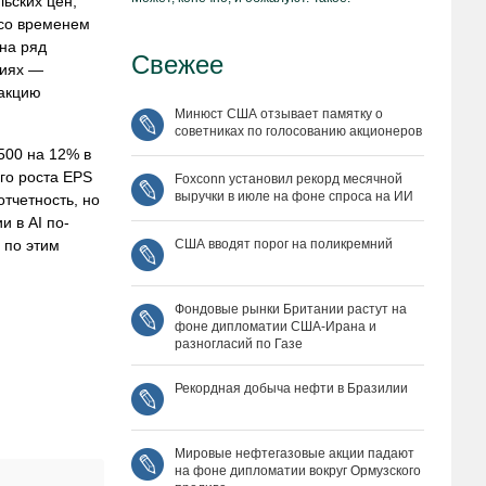
ьских цен,
 со временем
 на ряд
Свежее
циях —
 акцию
Минюст США отзывает памятку о
советниках по голосованию акционеров
500 на 12% в
го роста EPS
Foxconn установил рекорд месячной
выручки в июле на фоне спроса на ИИ
тчетность, но
и в AI по-
 по этим
США вводят порог на поликремний
Фондовые рынки Британии растут на
фоне дипломатии США‑Ирана и
разногласий по Газе
Рекордная добыча нефти в Бразилии
Мировые нефтегазовые акции падают
на фоне дипломатии вокруг Ормузского