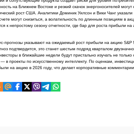
ий и сопутствующие продукты создает риски для уровня потребител
ность на Ближнем Востоке и резкий скачок энергоносителей могут
ический рост США. Аналитики Доминик Уилсон и Вики Чанг указали
счете могут снизиться, а волатильность по длинным позициям в ак
тся к непростому сезону отчетности, где бар для роста прибыли на
сус-прогнозы указывают на ожидаемый рост прибыли на акцию S&P 
гноз подтвердится, это станет шестым подряд кварталом двузначно
весторы в ближайшие недели будут пристально изучать не только о
— в проекты по искусственному интеллекту. По оценкам, инвестици
ли на акцию в 2026 году, что делает корпоративные комментарии