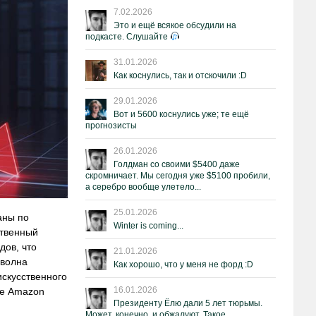
7.02.2026
Это и ещё всякое обсудили на
подкасте. Слушайте
31.01.2026
Как коснулись, так и отскочили :D
29.01.2026
Вот и 5600 коснулись уже; те ещё
прогнозисты
26.01.2026
Голдман со своими $5400 даже
скромничает. Мы сегодня уже $5100 пробили,
а серебро вообще улетело...
25.01.2026
аны по
Winter is coming...
ственный
дов, что
21.01.2026
 волна
Как хорошо, что у меня не форд :D
искусственного
16.01.2026
ие Amazon
Президенту Ёлю дали 5 лет тюрьмы.
Может, конечно, и обжалуют. Такое.