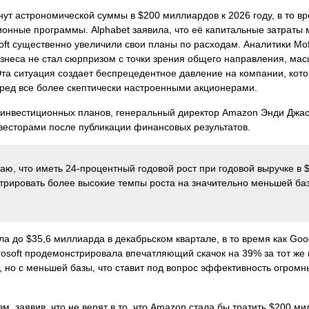
ут астрономической суммы в $200 миллиардов к 2026 году, в то вр
онные программы. Alphabet заявила, что её капитальные затраты 
oft существенно увеличили свои планы по расходам. Аналитики Mof
бизнеса не стал сюрпризом с точки зрения общего направления, ма
та ситуация создает беспрецедентное давление на компании, кот
ред все более скептически настроенными акционерами.
их инвестиционных планов, генеральный директор Amazon Энди Джа
весторами после публикации финансовых результатов.
ю, что иметь 24-процентный годовой рост при годовой выручке в 
рировать более высокие темпы роста на значительно меньшей баз
 до $35,6 миллиарда в декабрьском квартале, в то время как Goo
crosoft продемонстрировала впечатляющий скачок на 39% за тот же 
, но с меньшей базы, что ставит под вопрос эффективность огромн
, заявив, что не верят в то, что Amazon стала бы тратить $200 ми