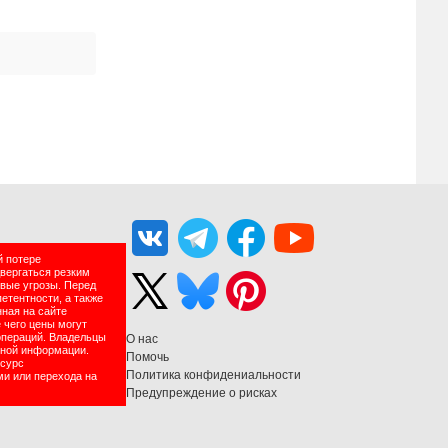
й потере
двергаться резким
вые угрозы. Перед
етентности, а также
нная на сайте
 чего цены могут
операций. Владельцы
О нас
нной информации.
Помочь
есурс
Политика конфидениальности
ми или перехода на
Предупреждение о рисках