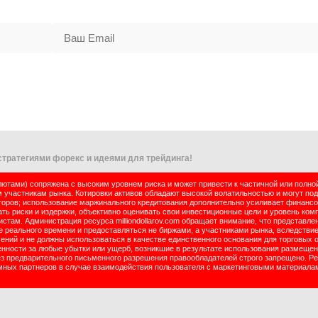
тратегиями форекс и идеями для трейдинга!
тами) сопряжена с высоким уровнем риска и может привести к частичной или полно
м участникам рынка. Котировки активов обладают высокой волатильностью и могут по
оров; использование маржинального кредитования дополнительно усиливает финансо
ь риски и издержки, объективно оценивать свои инвестиционные цели и уровень комп
там. Администрация ресурса milliondollarov.com обращает внимание, что представле
реального времени и предоставляться не биржами, а участниками рынка, вследствие
чений и не должны использоваться в качестве единственного основания для торговых 
енности за любые убытки или ущерб, возникшие в результате использования размеще
ез предварительного письменного разрешения правообладателей строго запрещено. Р
ламных партнеров в случае взаимодействия пользователя с маркетинговыми материала