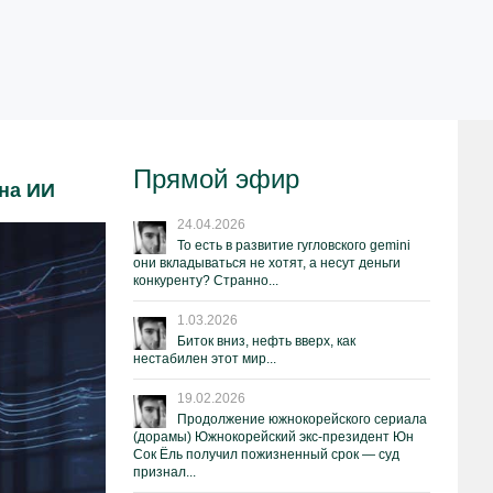
Прямой эфир
 на ИИ
24.04.2026
То есть в развитие гугловского gemini
они вкладываться не хотят, а несут деньги
конкуренту? Странно...
1.03.2026
Биток вниз, нефть вверх, как
нестабилен этот мир...
19.02.2026
Продолжение южнокорейского сериала
(дорамы) Южнокорейский экс-президент Юн
Сок Ёль получил пожизненный срок — суд
признал...