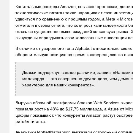
Капитальные расходы Amazon, согласно прогнозам, достигн
технологические гиганты также наращивают свои инвестици
удвоиться по сравнению с прошлым годом, а Meta и Micros
отметили в своем отчете, что хотя рост капиталоемкости 
оказался существенно выше ожиданий консенсуса рынка. Э
вынуждены оправдывать свои колоссальные инвестиции пе
В отличие от уверенного тона Alphabet относительно сво
оборонительную позицию во время конференц-звонка с ин
Джасси подчеркнул важное различие, заявив: «Напомина
миллиарда — это совершенно другое дело, чем демонст
характерно для наших конкурентов».
Выручка облачной платформы Amazon Web Services выросла
показала рост на 48% до $17,75 миллиарда, а Azure от Mi
цифры показывают, что конкуренты Amazon растут быстрее
ритейл-гиганта.
Аналитики MoffettNathanson высказали осторожный оптимизм