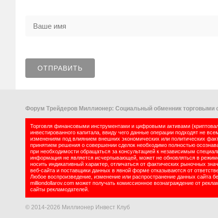
Форум Трейдеров Миллионер: Социальный обменник торговыми с
Торговля финансовыми инструментами и цифровыми активами (криптовалю
инвестированного капитала, ввиду чего данные операции подходят не все
изменениям под влиянием внешних экономических или политических факт
принятием решения о совершении сделок необходимо полностью осознават
при необходимости обращаться за консультацией к независимым специалис
информация не является исчерпывающей, может не обновляться в режиме 
носить индикативный характер, отличаться от фактических рыночных зна
веб-сайта и поставщики данных в явной форме отказываются от ответств
Любое воспроизведение, изменение или распространение данных сайта б
milliondollarov.com может получать комиссионное вознаграждение от рек
сайты рекламодателей.
© 2014-2026 Миллионер Инвест Клуб