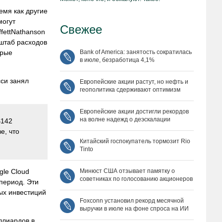
емя как другие
могут
Свежее
fettNathanson
сштаб расходов
Bank of America: занятость сократилась
орые
в июле, безработица 4,1%
сси занял
Европейские акции растут, но нефть и
геополитика сдерживают оптимизм
Европейские акции достигли рекордов
на волне надежд о деэскалации
$142
е, что
Китайский госпокупатель тормозит Rio
Tinto
Минюст США отзывает памятку о
gle Cloud
советниках по голосованию акционеров
период. Эти
ых инвестиций
Foxconn установил рекорд месячной
выручки в июле на фоне спроса на ИИ
ллиардов в