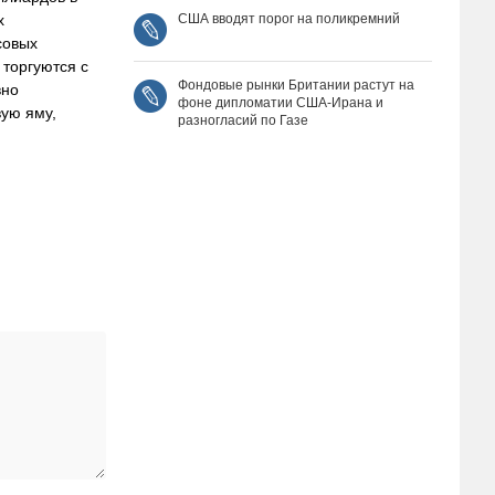
США вводят порог на поликремний
х
совых
торгуются с
Фондовые рынки Британии растут на
вно
фоне дипломатии США‑Ирана и
вую яму,
разногласий по Газе