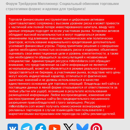
Форум Трейдеров Миллионер: Социальный обменник торговыми
стратегиями форекс и идеями для трейдинга!
Торговля финансовыми инструментами и цифровыми активами
(криптовалютами) сопряжена с высоким уровнем риска и может привести
к частичной или полной потере инвестированного капитала, ввиду чего
данные операции подходят не всем участникам рынка. Котировки активов
обладают высокой волатильностью и могут подвергаться резким
изменениям под влиянием внешних экономических или политических
факторов; использование маржинального кредитования дополнительно
усиливает финансовые угрозы. Перед принятием решения о совершении
сделок необходимо полностью осознавать риски и издержки, объективно
оценивать свои инвестиционные цели и уровень компетентности, а также
при необходимости обращаться за консультацией к независимым
специалистам. Администрация ресурса milliondollarov.com обращает
внимание, что представленная на сайте информация не является
исчерпывающей, может не обновляться в режиме реального времени и
предоставляться не биржами, а участниками рынка, вследствие чего цены
могут носить индикативный характер, отличаться от фактических
рыночных значений и не должны использоваться в качестве
единственного основания для торговых операций. Владельцы веб-сайта и
поставщики данных в явной форме отказываются от ответственности за
любые убытки или ущерб, возникшие в результате использования
размещенной информации. Любое воспроизведение, изменение или
распространение данных сайта без предварительного письменного
разрешения правообладателей строго запрещено. Ресурс
milliondollarov.com может получать комиссионное вознаграждение от
рекламных партнеров в случае взаимодействия пользователя с
маркетинговыми материалами или перехода на сайты рекламодателей.