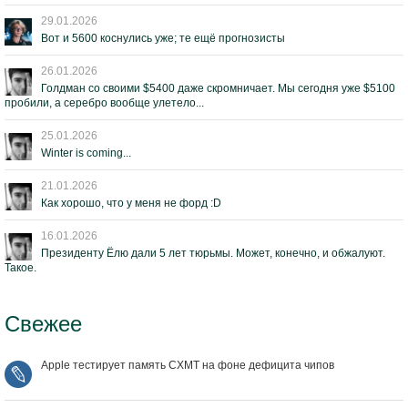
29.01.2026
Вот и 5600 коснулись уже; те ещё прогнозисты
26.01.2026
Голдман со своими $5400 даже скромничает. Мы сегодня уже $5100
пробили, а серебро вообще улетело...
25.01.2026
Winter is coming...
21.01.2026
Как хорошо, что у меня не форд :D
16.01.2026
Президенту Ёлю дали 5 лет тюрьмы. Может, конечно, и обжалуют.
Такое.
Свежее
Apple тестирует память CXMT на фоне дефицита чипов