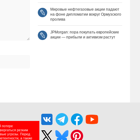
Мировые нефтегазовые акции падают
на фоне дипломатии вокруг Ормузского
пролива
JPMorgan: пора покупать европейские
акции — прибыли и активизм растут
й потере
двергаться резким
вые угрозы. Перед
етентности, а также