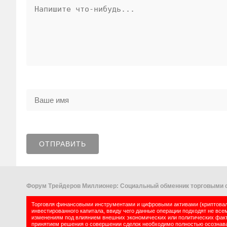
Форум Трейдеров Миллионер: Социальный обменник торговыми с
Торговля финансовыми инструментами и цифровыми активами (криптовалю
инвестированного капитала, ввиду чего данные операции подходят не все
изменениям под влиянием внешних экономических или политических факт
принятием решения о совершении сделок необходимо полностью осознават