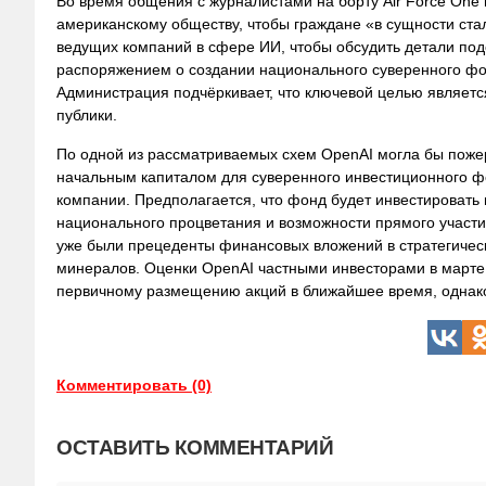
Во время общения с журналистами на борту Air Force One 
американскому обществу, чтобы граждане «в сущности ста
ведущих компаний в сфере ИИ, чтобы обсудить детали под
распоряжением о создании национального суверенного фон
Администрация подчёркивает, что ключевой целью являетс
публики.
По одной из рассматриваемых схем OpenAI могла бы пожер
начальным капиталом для суверенного инвестиционного ф
компании. Предполагается, что фонд будет инвестироват
национального процветания и возможности прямого участи
уже были прецеденты финансовых вложений в стратегически
минералов. Оценки OpenAI частными инвесторами в марте
первичному размещению акций в ближайшее время, однако
Комментировать (0)
ОСТАВИТЬ КОММЕНТАРИЙ