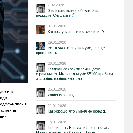
7.02.2026
Это и ещё всякое обсудили на
подкасте. Слушайте
31.01.2026
Как коснулись, так и отскочили :D
29.01.2026
Вот и 5600 коснулись уже; те ещё
прогнозисты
26.01.2026
Голдман со своими $5400 даже
скромничает. Мы сегодня уже $5100 пробили,
а серебро вообще улетело...
25.01.2026
доли в
Winter is coming...
года
родолжились в
21.01.2026
 аспекты
Как хорошо, что у меня не форд :D
ших
16.01.2026
Президенту Ёлю дали 5 лет тюрьмы.
Может, конечно, и обжалуют. Такое.