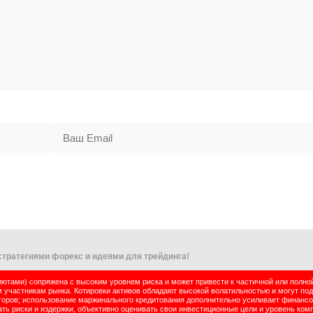
тратегиями форекс и идеями для трейдинга!
тами) сопряжена с высоким уровнем риска и может привести к частичной или полно
м участникам рынка. Котировки активов обладают высокой волатильностью и могут по
оров; использование маржинального кредитования дополнительно усиливает финансо
ь риски и издержки, объективно оценивать свои инвестиционные цели и уровень комп