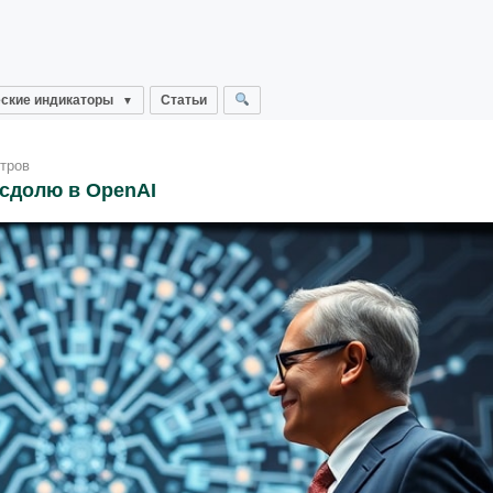
ские индикаторы
Статьи
тров
сдолю в OpenAI