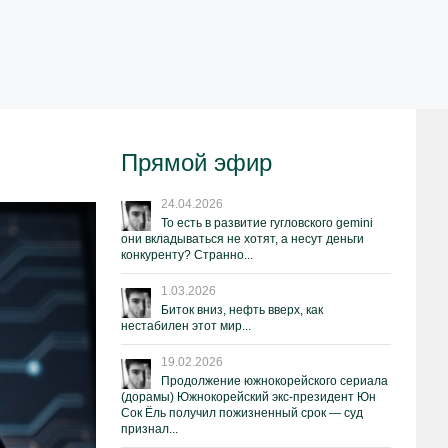
Прямой эфир
24.04.2026
То есть в развитие гугловского gemini
они вкладываться не хотят, а несут деньги
конкуренту? Странно...
1.03.2026
Биток вниз, нефть вверх, как
нестабилен этот мир...
19.02.2026
Продолжение южнокорейского сериала
(дорамы) Южнокорейский экс-президент Юн
Сок Ёль получил пожизненный срок — суд
признал...