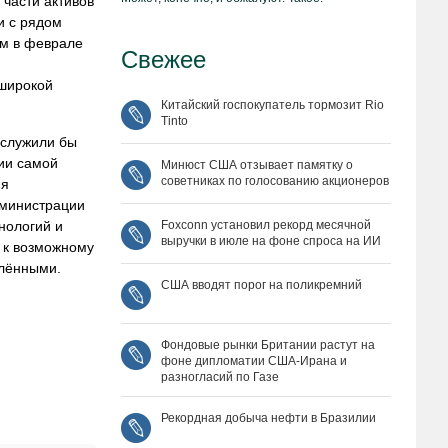
 части активов
и с рядом
ым в феврале
Свежее
 широкой
Китайский госпокупатель тормозит Rio
Tinto
ослужили бы
ии самой
Минюст США отзывает памятку о
советниках по голосованию акционеров
ия
дминистрации
нологий и
Foxconn установил рекорд месячной
выручки в июле на фоне спроса на ИИ
 к возможному
елёнными.
США вводят порог на поликремний
Фондовые рынки Британии растут на
фоне дипломатии США‑Ирана и
разногласий по Газе
Рекордная добыча нефти в Бразилии