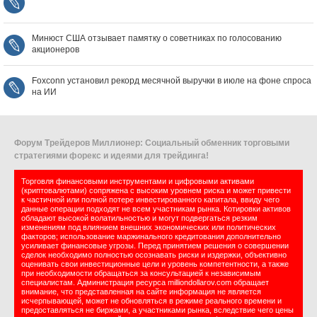
Минюст США отзывает памятку о советниках по голосованию
акционеров
Foxconn установил рекорд месячной выручки в июле на фоне спроса
на ИИ
Форум Трейдеров Миллионер: Социальный обменник торговыми
стратегиями форекс и идеями для трейдинга!
Торговля финансовыми инструментами и цифровыми активами
(криптовалютами) сопряжена с высоким уровнем риска и может привести
к частичной или полной потере инвестированного капитала, ввиду чего
данные операции подходят не всем участникам рынка. Котировки активов
обладают высокой волатильностью и могут подвергаться резким
изменениям под влиянием внешних экономических или политических
факторов; использование маржинального кредитования дополнительно
усиливает финансовые угрозы. Перед принятием решения о совершении
сделок необходимо полностью осознавать риски и издержки, объективно
оценивать свои инвестиционные цели и уровень компетентности, а также
при необходимости обращаться за консультацией к независимым
специалистам. Администрация ресурса milliondollarov.com обращает
внимание, что представленная на сайте информация не является
исчерпывающей, может не обновляться в режиме реального времени и
предоставляться не биржами, а участниками рынка, вследствие чего цены