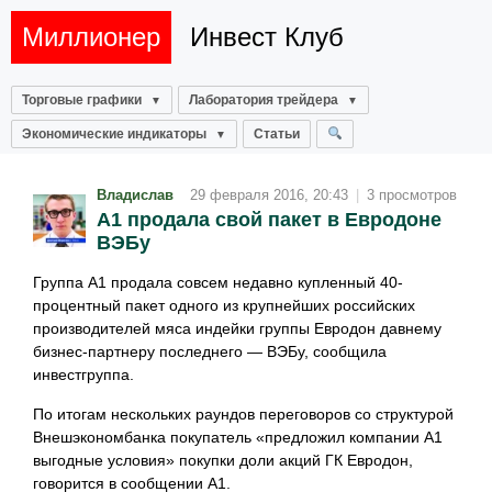
Миллионер
Инвест Клуб
Торговые графики
Лаборатория трейдера
Экономические индикаторы
Статьи
Владислав
29 февраля 2016, 20:43
|
3 просмотров
А1 продала свой пакет в Евродоне
ВЭБу
Группа А1 продала совсем недавно купленный 40-
процентный пакет одного из крупнейших российских
производителей мяса индейки группы Евродон давнему
бизнес-партнеру последнего — ВЭБу, сообщила
инвестгруппа.
По итогам нескольких раундов переговоров со структурой
Внешэкономбанка покупатель «предложил компании А1
выгодные условия» покупки доли акций ГК Евродон,
говорится в сообщении А1.