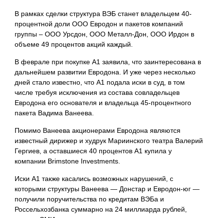
В рамках сделки структура ВЭБ станет владельцем 40-
процентной доли ООО Евродон и пакетов компаний
группы – ООО Урсдон, ООО Металл-Дон, ООО Ирдон в
объеме 49 процентов акций каждый.
В феврале при покупке А1 заявила, что заинтересована в
дальнейшем развитии Евродона. И уже через несколько
дней стало известно, что А1 подала иски в суд, в том
числе требуя исключения из состава совладельцев
Евродона его основателя и владельца 45-процентного
пакета Вадима Ванеева.
Помимо Ванеева акционерами Евродона являются
известный дирижер и худрук Мариинского театра Валерий
Гергиев, а оставшиеся 40 процентов А1 купила у
компании Brimstone Investments.
Иски А1 также касались возможных нарушений, с
которыми структуры Ванеева — Донстар и Евродон-юг —
получили поручительства по кредитам ВЭБа и
Россельхозбанка
суммарно на 24 миллиарда рублей,