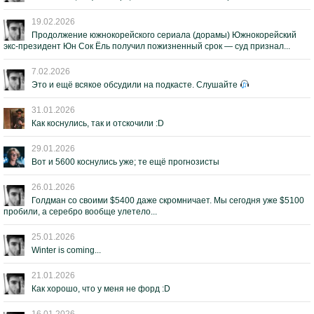
19.02.2026
Продолжение южнокорейского сериала (дорамы) Южнокорейский
экс-президент Юн Сок Ёль получил пожизненный срок — суд признал...
7.02.2026
Это и ещё всякое обсудили на подкасте. Слушайте
31.01.2026
Как коснулись, так и отскочили :D
29.01.2026
Вот и 5600 коснулись уже; те ещё прогнозисты
26.01.2026
Голдман со своими $5400 даже скромничает. Мы сегодня уже $5100
пробили, а серебро вообще улетело...
25.01.2026
Winter is coming...
21.01.2026
Как хорошо, что у меня не форд :D