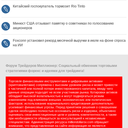
Китайский госпокупатель тормозит Rio Tinto
Минюст США отзывает памятку о советниках по голосованию
акционеров
Foxconn установил рекорд месячной выручки в июле на фоне спроса
на ИИ
Форум Трейдеров Миллионер: Социальный обменник торговыми
стратегиями форекс и идеями для трейдинга!
Торговля финансовыми инструментами и цифровыми активами
(криптовалютами) сопряжена с высоким уровнем риска и может привести
к частичной или полной потере инвестированного капитала, ввиду чего
данные операции подходят не всем участникам рынка. Котировки активов
обладают высокой волатильностью и могут подвергаться резким
изменениям под влиянием внешних экономических или политических
факторов; использование маржинального кредитования дополнительно
усиливает финансовые угрозы. Перед принятием решения о совершении
сделок необходимо полностью осознавать риски и издержки, объективно
оценивать свои инвестиционные цели и уровень компетентности, а также
при необходимости обращаться за консультацией к независимым
специалистам. Администрация ресурса milliondollarov.com обращает
внимание, что представленная на сайте информация не является