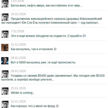
1.03.2026
Биток вниз, нефть вверх, как нестабилен этот мир...
19.02.2026
Продолжение южнокорейского сериала (дорамы) Южнокорейский
экс-президент Юн Сок Ёль получил пожизненный срок — суд признал...
7.02.2026
Это и ещё всякое обсудили на подкасте. Слушайте
31.01.2026
Как коснулись, так и отскочили :D
29.01.2026
Вот и 5600 коснулись уже; те ещё прогнозисты
26.01.2026
Голдман со своими $5400 даже скромничает. Мы сегодня уже $5100
пробили, а серебро вообще улетело...
25.01.2026
Winter is coming...
21.01.2026
Как хорошо, что у меня не форд :D