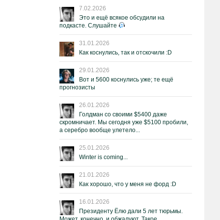
7.02.2026
Это и ещё всякое обсудили на
подкасте. Слушайте
31.01.2026
Как коснулись, так и отскочили :D
29.01.2026
Вот и 5600 коснулись уже; те ещё
прогнозисты
26.01.2026
Голдман со своими $5400 даже
скромничает. Мы сегодня уже $5100 пробили,
а серебро вообще улетело...
25.01.2026
Winter is coming...
21.01.2026
Как хорошо, что у меня не форд :D
16.01.2026
Президенту Ёлю дали 5 лет тюрьмы.
Может, конечно, и обжалуют. Такое.