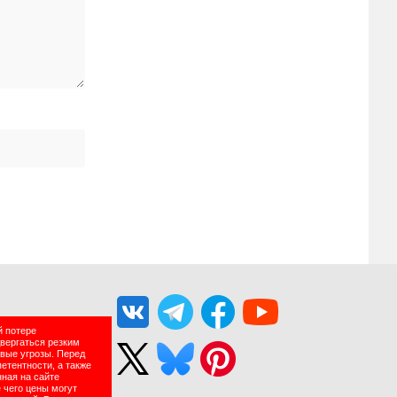
й потере
двергаться резким
вые угрозы. Перед
етентности, а также
нная на сайте
 чего цены могут