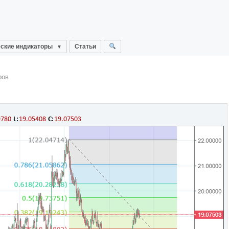
ские индикаторы
Статьи
ров