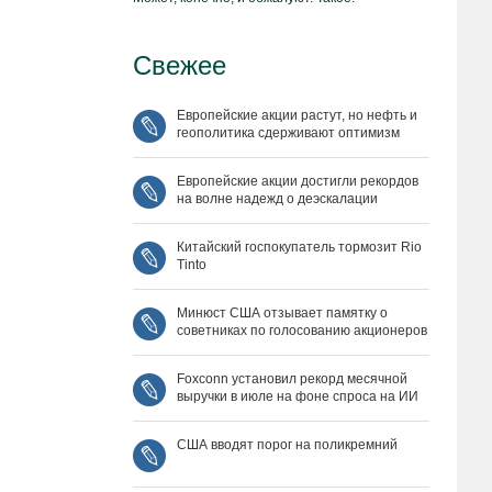
Свежее
Европейские акции растут, но нефть и
геополитика сдерживают оптимизм
Европейские акции достигли рекордов
на волне надежд о деэскалации
Китайский госпокупатель тормозит Rio
Tinto
Минюст США отзывает памятку о
советниках по голосованию акционеров
Foxconn установил рекорд месячной
выручки в июле на фоне спроса на ИИ
США вводят порог на поликремний