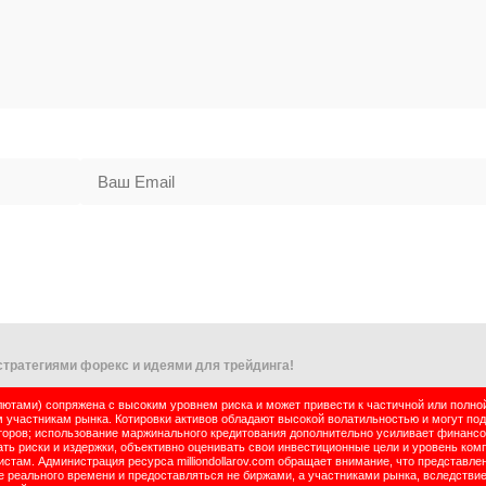
тратегиями форекс и идеями для трейдинга!
тами) сопряжена с высоким уровнем риска и может привести к частичной или полно
м участникам рынка. Котировки активов обладают высокой волатильностью и могут по
оров; использование маржинального кредитования дополнительно усиливает финансо
ь риски и издержки, объективно оценивать свои инвестиционные цели и уровень комп
там. Администрация ресурса milliondollarov.com обращает внимание, что представле
реального времени и предоставляться не биржами, а участниками рынка, вследствие