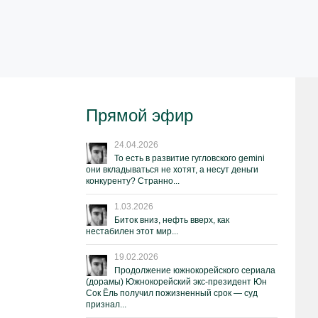
Прямой эфир
24.04.2026
То есть в развитие гугловского gemini
они вкладываться не хотят, а несут деньги
конкуренту? Странно...
1.03.2026
Биток вниз, нефть вверх, как
нестабилен этот мир...
19.02.2026
Продолжение южнокорейского сериала
(дорамы) Южнокорейский экс-президент Юн
Сок Ёль получил пожизненный срок — суд
признал...