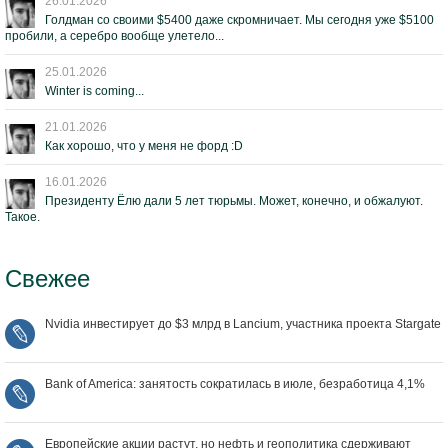
26.01.2026
Голдман со своими $5400 даже скромничает. Мы сегодня уже $5100
пробили, а серебро вообще улетело...
25.01.2026
Winter is coming...
21.01.2026
Как хорошо, что у меня не форд :D
16.01.2026
Президенту Ёлю дали 5 лет тюрьмы. Может, конечно, и обжалуют.
Такое.
Свежее
Nvidia инвестирует до $3 млрд в Lancium, участника проекта Stargate
Bank of America: занятость сократилась в июле, безработица 4,1%
Европейские акции растут, но нефть и геополитика сдерживают