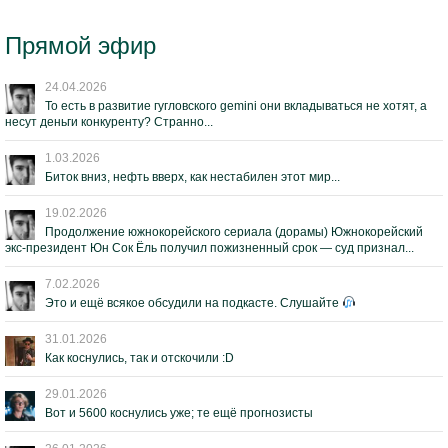
Прямой эфир
24.04.2026
То есть в развитие гугловского gemini они вкладываться не хотят, а
несут деньги конкуренту? Странно...
1.03.2026
Биток вниз, нефть вверх, как нестабилен этот мир...
19.02.2026
Продолжение южнокорейского сериала (дорамы) Южнокорейский
экс-президент Юн Сок Ёль получил пожизненный срок — суд признал...
7.02.2026
Это и ещё всякое обсудили на подкасте. Слушайте
31.01.2026
Как коснулись, так и отскочили :D
29.01.2026
Вот и 5600 коснулись уже; те ещё прогнозисты