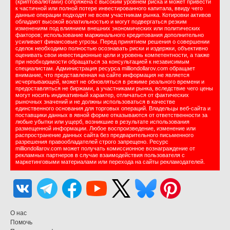
(криптовалютами) сопряжена с высоким уровнем риска и может привести
к частичной или полной потере инвестированного капитала, ввиду чего
данные операции подходят не всем участникам рынка. Котировки активов
обладают высокой волатильностью и могут подвергаться резким
изменениям под влиянием внешних экономических или политических
факторов; использование маржинального кредитования дополнительно
усиливает финансовые угрозы. Перед принятием решения о совершении
сделок необходимо полностью осознавать риски и издержки, объективно
оценивать свои инвестиционные цели и уровень компетентности, а также
при необходимости обращаться за консультацией к независимым
специалистам. Администрация ресурса milliondollarov.com обращает
внимание, что представленная на сайте информация не является
исчерпывающей, может не обновляться в режиме реального времени и
предоставляться не биржами, а участниками рынка, вследствие чего цены
могут носить индикативный характер, отличаться от фактических
рыночных значений и не должны использоваться в качестве
единственного основания для торговых операций. Владельцы веб-сайта и
поставщики данных в явной форме отказываются от ответственности за
любые убытки или ущерб, возникшие в результате использования
размещенной информации. Любое воспроизведение, изменение или
распространение данных сайта без предварительного письменного
разрешения правообладателей строго запрещено. Ресурс
milliondollarov.com может получать комиссионное вознаграждение от
рекламных партнеров в случае взаимодействия пользователя с
маркетинговыми материалами или перехода на сайты рекламодателей.
О нас
Помочь