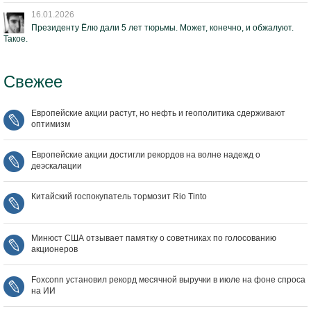
16.01.2026
Президенту Ёлю дали 5 лет тюрьмы. Может, конечно, и обжалуют.
Такое.
Свежее
Европейские акции растут, но нефть и геополитика сдерживают
оптимизм
Европейские акции достигли рекордов на волне надежд о
деэскалации
Китайский госпокупатель тормозит Rio Tinto
Минюст США отзывает памятку о советниках по голосованию
акционеров
Foxconn установил рекорд месячной выручки в июле на фоне спроса
на ИИ