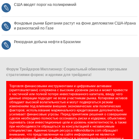
США вводят порог на поликремний
Фондовые рынки Британии растут на фоне дипломатии США‑Ирана
и разногласий по Газе
Рекордная добыча нефти в Бразилии
Форум Трейдеров Миллионер: Социальный обменник торговыми
стратегиями форекс и идеями для трейдинга!
Торговля финансовыми инструментами и цифровыми активами
(криптовалютами) сопряжена с высоким уровнем риска и может привести
к частичной или полной потере инвестированного капитала, ввиду чего
данные операции подходят не всем участникам рынка. Котировки активов
обладают высокой волатильностью и могут подвергаться резким
изменениям под влиянием внешних экономических или политических
факторов; использование маржинального кредитования дополнительно
усиливает финансовые угрозы. Перед принятием решения о совершении
сделок необходимо полностью осознавать риски и издержки, объективно
оценивать свои инвестиционные цели и уровень компетентности, а также
при необходимости обращаться за консультацией к независимым
специалистам. Администрация ресурса milliondollarov.com обращает
внимание, что представленная на сайте информация не является
исчерпывающей, может не обновляться в режиме реального времени и