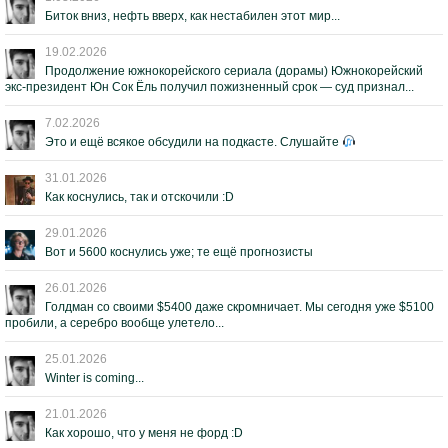
Биток вниз, нефть вверх, как нестабилен этот мир...
19.02.2026
Продолжение южнокорейского сериала (дорамы) Южнокорейский
экс-президент Юн Сок Ёль получил пожизненный срок — суд признал...
7.02.2026
Это и ещё всякое обсудили на подкасте. Слушайте
31.01.2026
Как коснулись, так и отскочили :D
29.01.2026
Вот и 5600 коснулись уже; те ещё прогнозисты
26.01.2026
Голдман со своими $5400 даже скромничает. Мы сегодня уже $5100
пробили, а серебро вообще улетело...
25.01.2026
Winter is coming...
21.01.2026
Как хорошо, что у меня не форд :D