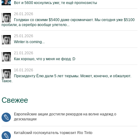
Вот и 5600 коснулись уже; те ещё прогнозисты
26.01.2026
Голдман со своими $5400 даже скромничает. Мы сегодня уже $5100
пробили, а серебро вообще улетело...
25.01.2026
Winter is coming...
21.01.2026
Как хорошо, что у меня не форд :D
16.01.2026
Президенту Ёлю дали 5 лет тюрьмы. Может, конечно, и обжалуют.
Такое.
Свежее
Европейские акции достигли рекордов на волне надежд о
деэскалации
Китайский госпокупатель тормозит Rio Tinto