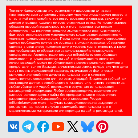
Торговля финансовыми инструментами и цифровыми активами
(криптовалютами) сопряжена с высоким уровнем риска и может привести
к частичной или полной потере инвестированного капитала, ввиду чего
данные операции подходят не всем участникам рынка. Котировки активов
обладают высокой волатильностью и могут подвергаться резким
изменениям под влиянием внешних экономических или политических
факторов; использование маржинального кредитования дополнительно
усиливает финансовые угрозы. Перед принятием решения о совершении
сделок необходимо полностью осознавать риски и издержки, объективно
оценивать свои инвестиционные цели и уровень компетентности, а также
при необходимости обращаться за консультацией к независимым
специалистам. Администрация ресурса milliondollarov.com обращает
внимание, что представленная на сайте информация не является
исчерпывающей, может не обновляться в режиме реального времени и
предоставляться не биржами, а участниками рынка, вследствие чего цены
могут носить индикативный характер, отличаться от фактических
рыночных значений и не должны использоваться в качестве
единственного основания для торговых операций. Владельцы веб-сайта и
поставщики данных в явной форме отказываются от ответственности за
любые убытки или ущерб, возникшие в результате использования
размещенной информации. Любое воспроизведение, изменение или
распространение данных сайта без предварительного письменного
разрешения правообладателей строго запрещено. Ресурс
milliondollarov.com может получать комиссионное вознаграждение от
рекламных партнеров в случае взаимодействия пользователя с
маркетинговыми материалами или перехода на сайты рекламодателей.