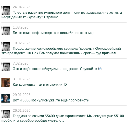
24.04.2026
То есть в развитие гугловского gemini они вкладываться не хотят, а
несут деньги конкуренту? Странно...
1.03.2026
Биток вниз, нефть вверх, как нестабилен этот мир...
19.02.2026
Продолжение южнокорейского сериала (дорамы) Южнокорейский
экс-президент Юн Сок Ёль получил пожизненный срок — суд признал...
7.02.2026
Это и ещё всякое обсудили на подкасте. Слушайте
31.01.2026
Как коснулись, так и отскочили :D
29.01.2026
Вот и 5600 коснулись уже; те ещё прогнозисты
26.01.2026
Голдман со своими $5400 даже скромничает. Мы сегодня уже $5100
пробили, а серебро вообще улетело...