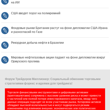
на ИИ
США вводят порог на поликремний
Фондовые рынки Британии растут на фоне дипломатии США‑Ирана
и разногласий по Газе
Рекордная добыча нефти в Бразилии
Мировые нефтегазовые акции падают на фоне дипломатии вокруг
Ормузского пролива
Форум Трейдеров Миллионер: Социальный обменник торговыми
стратегиями форекс и идеями для трейдинга!
Торговля финансовыми инструментами и цифровыми активами
(криптовалютами) сопряжена с высоким уровнем риска и может привести
к частичной или полной потере инвестированного капитала, ввиду чего
данные операции подходят не всем участникам рынка. Котировки активов
обладают высокой волатильностью и могут подвергаться резким
изменениям под влиянием внешних экономических или политических