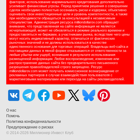
факторов; использование маржинального кредитования дополнительно
усиливает финансовые угрозы. Перед принятием решения о совершении
сделок необходимо полностью осознавать риски и издержки, объективно
оценивать свои инвестиционные цели и уровень компетентности, а также
при необходимости обращаться за консультацией к независимым
специалистам. Администрация ресурса milliondollarov.com обращает
внимание, что представленная на сайте информация не является
исчерпывающей, может не обновляться в режиме реального времени и
предоставляться не биржами, а участниками рынка, вследствие чего цены
могут носить индикативный характер, отличаться от фактических
рыночных значений и не должны использоваться в качестве
единственного основания для торговых операций. Владельцы веб-сайта и
поставщики данных в явной форме отказываются от ответственности за
любые убытки или ущерб, возникшие в результате использования
размещенной информации. Любое воспроизведение, изменение или
распространение данных сайта без предварительного письменного
разрешения правообладателей строго запрещено. Ресурс
milliondollarov.com может получать комиссионное вознаграждение от
рекламных партнеров в случае взаимодействия пользователя с
маркетинговыми материалами или перехода на сайты рекламодателей.
О нас
Помочь
Политика конфидениальности
Предупреждение о рисках
© 2014-2026 Миллионер Инвест Клуб