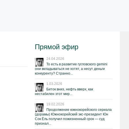
Прямой эфир
24.04.2026
То есть в развитие гугловского gemini
они вкладываться не хотят, а несут деньги
конкуренту? Странно...
1.03.2026
Биток вниз, нефть вверх, как
нестабилен этот мир...
19.02.2026
Продолжение южнокорейского сериала
(дорамы) Южнокорейский экс-президент Юн
Сок Ёль получил пожизненный срок — суд
признал...