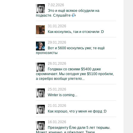
7.02.2026
Это и ещё всякое обсудили на
подкасте. Слушайте
31.01.2026
Как коснулись, так и отскочили :D
29.01.2026
Вот и 5600 коснулись уже; те ещё
прогнозисты
26.01.2026
Голдман со своими $5400 даже
скромничает. Мы сегодня уже $5100 пробили,
а серебро вообще улетело...
25.01.2026
Winter is coming...
21.01.2026
Как хорошо, что у меня не форд :D
16.01.2026
Президенту Ёлю дали 5 лет тюрьмы.
Может, конечно, и обжалуют. Такое.