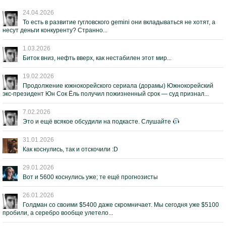
24.04.2026
То есть в развитие гугловского gemini они вкладываться не хотят, а
несут деньги конкуренту? Странно...
1.03.2026
Биток вниз, нефть вверх, как нестабилен этот мир...
19.02.2026
Продолжение южнокорейского сериала (дорамы) Южнокорейский
экс-президент Юн Сок Ёль получил пожизненный срок — суд признал...
7.02.2026
Это и ещё всякое обсудили на подкасте. Слушайте
31.01.2026
Как коснулись, так и отскочили :D
29.01.2026
Вот и 5600 коснулись уже; те ещё прогнозисты
26.01.2026
Голдман со своими $5400 даже скромничает. Мы сегодня уже $5100
пробили, а серебро вообще улетело...