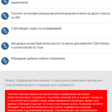
акционеров
Foxconn установил рекорд месячной выручки в июле на фоне спроса
на ИИ
США вводят порог на поликремний
Фондовые рынки Британии растут на фоне дипломатии США‑Ирана
и разногласий по Газе
Рекордная добыча нефти в Бразилии
Форум Трейдеров Миллионер: Социальный обменник торговыми
стратегиями форекс и идеями для трейдинга!
Торговля финансовыми инструментами и цифровыми активами
(криптовалютами) сопряжена с высоким уровнем риска и может привести
к частичной или полной потере инвестированного капитала, ввиду чего
данные операции подходят не всем участникам рынка. Котировки активов
обладают высокой волатильностью и могут подвергаться резким
изменениям под влиянием внешних экономических или политических