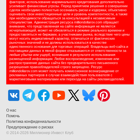
факторов; использование маржинального кредитования дополнительно
усиливает финансовые угрозы. Перед принятием решения о совершении
сделок необходимо полностью осознавать риски и издержки, объективно
оценивать свои инвестиционные цели и уровень компетентности, а также
при необходимости обращаться за консультацией к независимым
специалистам. Администрация ресурса milliondollarov.com обращает
внимание, что представленная на сайте информация не является
исчерпывающей, может не обновляться в режиме реального времени и
предоставляться не биржами, а участниками рынка, вследствие чего цены
могут носить индикативный характер, отличаться от фактических
рыночных значений и не должны использоваться в качестве
единственного основания для торговых операций. Владельцы веб-сайта и
поставщики данных в явной форме отказываются от ответственности за
любые убытки или ущерб, возникшие в результате использования
размещенной информации. Любое воспроизведение, изменение или
распространение данных сайта без предварительного письменного
разрешения правообладателей строго запрещено. Ресурс
milliondollarov.com может получать комиссионное вознаграждение от
рекламных партнеров в случае взаимодействия пользователя с
маркетинговыми материалами или перехода на сайты рекламодателей.
О нас
Помочь
Политика конфидениальности
Предупреждение о рисках
© 2014-2026 Миллионер Инвест Клуб