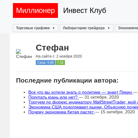
Миллионер
Инвест Клуб
Торговые графики
Лаборатория трейдера
Экономиче
Стефан
На сайте с: 2 ноября 2020
Сила: 4.98
7.02
Последние публикации автора:
Все что вы хотели знать о политике — знает Пякин
— 
Покупать юань или нет?
— 31 октября, 2020
Торгуем по форекс индикатору WallStreetTrader, мой
Экономика США подогревает рынки. Объясняю поч
Почему экономика Китая растет
— 15 октября, 2020