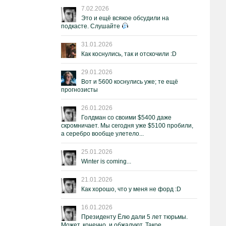
7.02.2026
Это и ещё всякое обсудили на
подкасте. Слушайте
31.01.2026
Как коснулись, так и отскочили :D
29.01.2026
Вот и 5600 коснулись уже; те ещё
прогнозисты
26.01.2026
Голдман со своими $5400 даже
скромничает. Мы сегодня уже $5100 пробили,
а серебро вообще улетело...
25.01.2026
Winter is coming...
21.01.2026
Как хорошо, что у меня не форд :D
16.01.2026
Президенту Ёлю дали 5 лет тюрьмы.
Может, конечно, и обжалуют. Такое.