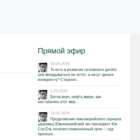
Прямой эфир
24.04.2026
То есть в развитие гугловского gemini
они вкладываться не хотят, а несут деньги
конкуренту? Странно...
1.03.2026
Биток вниз, нефть вверх, как
нестабилен этот мир...
19.02.2026
Продолжение южнокорейского сериала
(дорамы) Южнокорейский экс-президент Юн
Сок Ёль получил пожизненный срок — суд
признал...