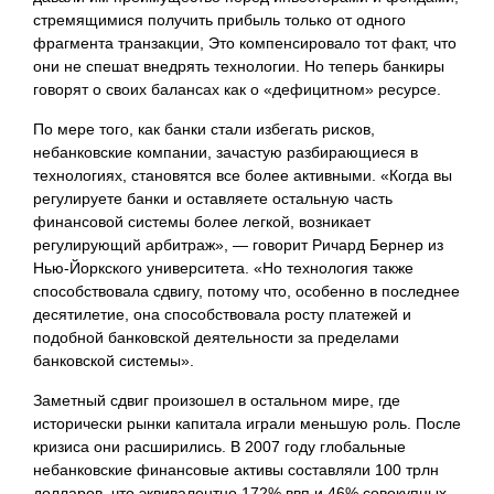
стремящимися получить прибыль только от одного
фрагмента транзакции, Это компенсировало тот факт, что
они не спешат внедрять технологии. Но теперь банкиры
говорят о своих балансах как о «дефицитном» ресурсе.
По мере того, как банки стали избегать рисков,
небанковские компании, зачастую разбирающиеся в
технологиях, становятся все более активными. «Когда вы
регулируете банки и оставляете остальную часть
финансовой системы более легкой, возникает
регулирующий арбитраж», — говорит Ричард Бернер из
Нью-Йоркского университета. «Но технология также
способствовала сдвигу, потому что, особенно в последнее
десятилетие, она способствовала росту платежей и
подобной банковской деятельности за пределами
банковской системы».
Заметный сдвиг произошел в остальном мире, где
исторически рынки капитала играли меньшую роль. После
кризиса они расширились. В 2007 году глобальные
небанковские финансовые активы составляли 100 трлн
долларов, что эквивалентно 172% ввп и 46% совокупных