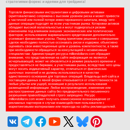
стратегиями форекс и идеями для трейдинга!
Торговля финансовыми инструментами и цифровыми активами
(криптовалютами) сопряжена с высоким уровнем риска и может привести
к частичной или полной потере инвестированного капитала, ввиду чего
данные операции подходят не всем участникам рынка. Котировки активов
обладают высокой волатильностью и могут подвергаться резким
изменениям под влиянием внешних экономических или политических
факторов; использование маржинального кредитования дополнительно
усиливает финансовые угрозы. Перед принятием решения о совершении
сделок необходимо полностью осознавать риски и издержки, объективно
оценивать свои инвестиционные цели и уровень компетентности, а также
при необходимости обращаться за консультацией к независимым
специалистам. Администрация ресурса milliondollarov.com обращает
внимание, что представленная на сайте информация не является
исчерпывающей, может не обновляться в режиме реального времени и
предоставляться не биржами, а участниками рынка, вследствие чего цены
могут носить индикативный характер, отличаться от фактических
рыночных значений и не должны использоваться в качестве
единственного основания для торговых операций. Владельцы веб-сайта и
поставщики данных в явной форме отказываются от ответственности за
любые убытки или ущерб, возникшие в результате использования
размещенной информации. Любое воспроизведение, изменение или
распространение данных сайта без предварительного письменного
разрешения правообладателей строго запрещено. Ресурс
milliondollarov.com может получать комиссионное вознаграждение от
рекламных партнеров в случае взаимодействия пользователя с
маркетинговыми материалами или перехода на сайты рекламодателей.