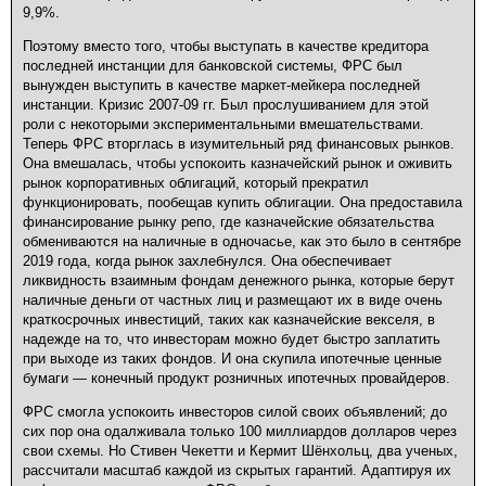
9,9%.
Поэтому вместо того, чтобы выступать в качестве кредитора
последней инстанции для банковской системы, ФРС был
вынужден выступить в качестве маркет-мейкера последней
инстанции. Кризис 2007-09 гг. Был прослушиванием для этой
роли с некоторыми экспериментальными вмешательствами.
Теперь ФРС вторглась в изумительный ряд финансовых рынков.
Она вмешалась, чтобы успокоить казначейский рынок и оживить
рынок корпоративных облигаций, который прекратил
функционировать, пообещав купить облигации. Она предоставила
финансирование рынку репо, где казначейские обязательства
обмениваются на наличные в одночасье, как это было в сентябре
2019 года, когда рынок захлебнулся. Она обеспечивает
ликвидность взаимным фондам денежного рынка, которые берут
наличные деньги от частных лиц и размещают их в виде очень
краткосрочных инвестиций, таких как казначейские векселя, в
надежде на то, что инвесторам можно будет быстро заплатить
при выходе из таких фондов. И она скупила ипотечные ценные
бумаги — конечный продукт розничных ипотечных провайдеров.
ФРС смогла успокоить инвесторов силой своих объявлений; до
сих пор она одалживала только 100 миллиардов долларов через
свои схемы. Но Стивен Чекетти и Кермит Шёнхольц, два ученых,
рассчитали масштаб каждой из скрытых гарантий. Адаптируя их