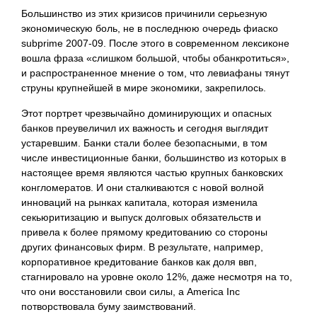
Большинство из этих кризисов причинили серьезную
экономическую боль, не в последнюю очередь фиаско
subprime 2007-09. После этого в современном лексиконе
вошла фраза «слишком большой, чтобы обанкротиться»,
и распространенное мнение о том, что левиафаны тянут
струны крупнейшей в мире экономики, закрепилось.
Этот портрет чрезвычайно доминирующих и опасных
банков преувеличил их важность и сегодня выглядит
устаревшим. Банки стали более безопасными, в том
числе инвестиционные банки, большинство из которых в
настоящее время являются частью крупных банковских
конгломератов. И они сталкиваются с новой волной
инноваций на рынках капитала, которая изменила
секьюритизацию и выпуск долговых обязательств и
привела к более прямому кредитованию со стороны
других финансовых фирм. В результате, например,
корпоративное кредитование банков как доля ввп,
стагнировало на уровне около 12%, даже несмотря на то,
что они восстановили свои силы, а America Inc
потворствовала буму заимствований.