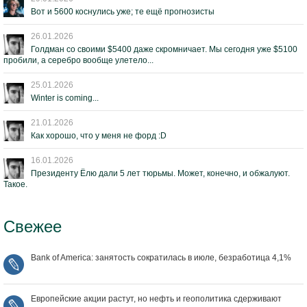
Вот и 5600 коснулись уже; те ещё прогнозисты
26.01.2026
Голдман со своими $5400 даже скромничает. Мы сегодня уже $5100
пробили, а серебро вообще улетело...
25.01.2026
Winter is coming...
21.01.2026
Как хорошо, что у меня не форд :D
16.01.2026
Президенту Ёлю дали 5 лет тюрьмы. Может, конечно, и обжалуют.
Такое.
Свежее
Bank of America: занятость сократилась в июле, безработица 4,1%
Европейские акции растут, но нефть и геополитика сдерживают