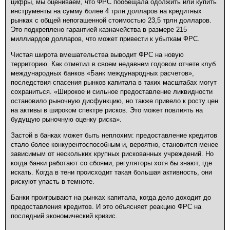
цифры, мы оцениваем, что ФРС пообещала одолжить или купить
инструменты на сумму более 4 трлн долларов на кредитных
рынках с общей непогашенной стоимостью 23,5 трлн долларов.
Это подкреплено гарантией казначейства в размере 215
миллиардов долларов, что может привести к убыткам ФРС.
Чистая широта вмешательства выводит ФРС на новую
территорию. Как отметил в своем недавнем годовом отчете клуб
международных банков «Банк международных расчетов»,
последствия спасения рынков капитала в таких масштабах могут
сохраниться. «Широкое и сильное предоставление ликвидности
остановило рыночную дисфункцию, но также привело к росту цен
на активы в широком спектре рисков. Это может повлиять на
будущую рыночную оценку риска».
Застой в банках может быть неплохим: предоставление кредитов
стало более конкурентоспособным и, вероятно, становится менее
зависимым от нескольких крупных рискованных учреждений. Но
когда банки работают со сбоями, регуляторы хотя бы знают, где
искать. Когда в тени происходит такая большая активность, они
рискуют упасть в темноте.
Банки проигрывают на рынках капитала, когда дело доходит до
предоставления кредитов. И это объясняет реакцию ФРС на
последний экономический кризис.