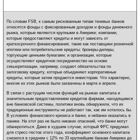
По словам FSB, к самым рискованным типам теневых банков
относятся фонды с фиксированным доходом и фонды денежного
рынка, которые являются крупными в Америке; компании,
которые предоставляют кредиты и могут зависеть от
краткосрочного финансирования, такие как поставщики розничной
ипотеки или потребительские кредиты; брокеры-дилеры,
торгующие ценными бумагами; и организации, которые
осуществляют кредитное посредничество на основе
секьюритизации, например, создают обязательства по
залоговому кредиту, которые объединяют корпоративные
кредиты, которые затем продаются инвесторам. Что характерно,
многие из этих рынков были захвачены в марте и апреле.
В связи с растущим числом функций на рынках капитала и
значительным предоставлением кредитов фирмам, находящимся
вне банковской системы, политики вновь обнаружили, что их
традиционные инструменты не работают так, как им хотелось бы.
В условиях финансового кризиса и банки, и небанки оказались в
панике. На этот раз не было никаких опасений, что банки могут
обанкротиться. Даже в худшем случае, который ФРС придумал
для стресс-тестов этого года, коэффициент основного капитала
снизился в среднем с 12% по 33 крупнейшим банкам Америки до