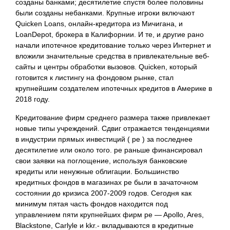
созданы банками; десятилетие спустя более половины
были созданы небанками. Крупные игроки включают
Quicken Loans, онлайн-кредитора из Мичигана, и
LoanDepot, брокера в Калифорнии. И те, и другие рано
начали ипотечное кредитование только через Интернет и
вложили значительные средства в привлекательные веб-
сайты и центры обработки вызовов. Quicken, который
готовится к листингу на фондовом рынке, стал
крупнейшим создателем ипотечных кредитов в Америке в
2018 году.
Кредитование фирм среднего размера также привлекает
новые типы учреждений. Сдвиг отражается тенденциями
в индустрии прямых инвестиций ( pe ) за последнее
десятилетие или около того. pe раньше финансировал
свои заявки на поглощение, используя банковские
кредиты или ненужные облигации. Большинство
кредитных фондов в магазинах pe были в зачаточном
состоянии до кризиса 2007-2009 годов. Сегодня как
минимум пятая часть фондов находится под
управлением пяти крупнейших фирм pe — Apollo, Ares,
Blackstone, Carlyle и kkr.- вкладываются в кредитные