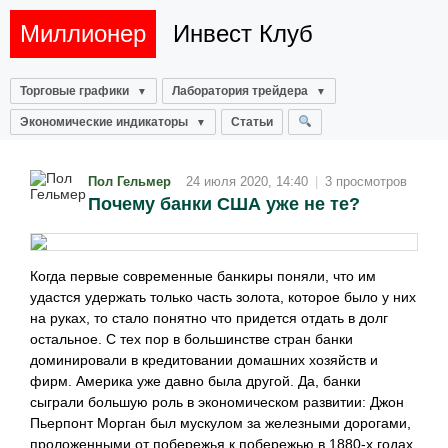
Миллионер
Инвест Клуб
Торговые графики
Лаборатория трейдера
Экономические индикаторы
Статьи
Пол Гельмер
24 июля 2020, 14:40
|
3 просмотров
Почему банки США уже не те?
Когда первые современные банкиры поняли, что им
удастся удержать только часть золота, которое было у них
на руках, то стало понятно что придется отдать в долг
остальное. С тех пор в большинстве стран банки
доминировали в кредитовании домашних хозяйств и
фирм. Америка уже давно была другой. Да, банки
сыграли большую роль в экономическом развитии: Джон
Пьерпонт Морган был мускулом за железными дорогами,
проложенными от побережья к побережью в 1880-х годах,