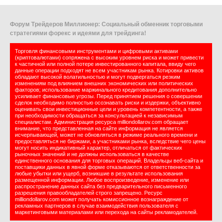
Форум Трейдеров Миллионер: Социальный обменник торговыми
стратегиями форекс и идеями для трейдинга!
Торговля финансовыми инструментами и цифровыми активами
(криптовалютами) сопряжена с высоким уровнем риска и может привести
к частичной или полной потере инвестированного капитала, ввиду чего
данные операции подходят не всем участникам рынка. Котировки активов
обладают высокой волатильностью и могут подвергаться резким
изменениям под влиянием внешних экономических или политических
факторов; использование маржинального кредитования дополнительно
усиливает финансовые угрозы. Перед принятием решения о совершении
сделок необходимо полностью осознавать риски и издержки, объективно
оценивать свои инвестиционные цели и уровень компетентности, а также
при необходимости обращаться за консультацией к независимым
специалистам. Администрация ресурса milliondollarov.com обращает
внимание, что представленная на сайте информация не является
исчерпывающей, может не обновляться в режиме реального времени и
предоставляться не биржами, а участниками рынка, вследствие чего цены
могут носить индикативный характер, отличаться от фактических
рыночных значений и не должны использоваться в качестве
единственного основания для торговых операций. Владельцы веб-сайта и
поставщики данных в явной форме отказываются от ответственности за
любые убытки или ущерб, возникшие в результате использования
размещенной информации. Любое воспроизведение, изменение или
распространение данных сайта без предварительного письменного
разрешения правообладателей строго запрещено. Ресурс
milliondollarov.com может получать комиссионное вознаграждение от
рекламных партнеров в случае взаимодействия пользователя с
маркетинговыми материалами или перехода на сайты рекламодателей.