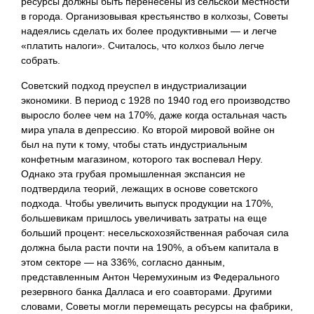
ресурсы должны быть перенесены из сельской местности
в города. Организовывая крестьянство в колхозы, Советы
надеялись сделать их более продуктивными — и легче
«платить налоги». Считалось, что колхоз было легче
собрать.
Советский подход преуспел в индустриализации
экономики. В период с 1928 по 1940 год его производство
выросло более чем на 170%, даже когда остальная часть
мира упала в депрессию. Ко второй мировой войне он
был на пути к тому, чтобы стать индустриальным
конфетным магазином, которого так воспевал Неру.
Однако эта грубая промышленная экспансия не
подтвердила теорий, лежащих в основе советского
подхода. Чтобы увеличить выпуск продукции на 170%,
большевикам пришлось увеличивать затраты на еще
больший процент: несельскохозяйственная рабочая сила
должна была расти почти на 190%, а объем капитала в
этом секторе — на 336%, согласно данным,
представленным Антон Черемухиным из Федерального
резервного банка Далласа и его соавторами. Другими
словами, Советы могли перемещать ресурсы на фабрики,