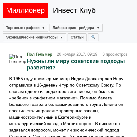
Миллионер
Инвест Клуб
Торговые графики
Лаборатория трейдера
Экономические индикаторы
Статьи
Пол Гельмер
20 ноября 2017, 09:19
|
3 просмотров
Нужны ли миру советские подходы
развития?
В 1955 году премьер-министр Индии Джавахарлал Неру
отправился в 16-дневный тур по Советскому Союзу. По
словам одного из редакторов его писем, он был как
«ребенок в конфетном магазине». Помимо балета
Большого театра и бальзамированного трупа Ленина он
посетил сталинградские тракторные заводы,
машиностроительный в Екатеринбурге и
металлургический завод в Магнитогорске. В письме он
задавался вопросом, может ли экономический подход
Советского Союза, «лишенный насилия и принуждения»,