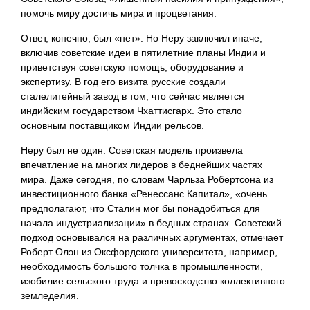
помочь миру достичь мира и процветания.
Ответ, конечно, был «нет». Но Неру заключил иначе,
включив советские идеи в пятилетние планы Индии и
приветствуя советскую помощь, оборудование и
экспертизу. В год его визита русские создали
сталелитейный завод в том, что сейчас является
индийским государством Чхаттисгарх. Это стало
основным поставщиком Индии рельсов.
Неру был не один. Советская модель произвела
впечатление на многих лидеров в беднейших частях
мира. Даже сегодня, по словам Чарльза Робертсона из
инвестиционного банка «Ренессанс Капитал», «очень
предполагают, что Сталин мог бы понадобиться для
начала индустриализации» в бедных странах. Советский
подход основывался на различных аргументах, отмечает
Роберт Олэн из Оксфордского университета, например,
необходимость большого толчка в промышленности,
изобилие сельского труда и превосходство коллективного
земледелия.