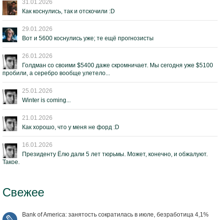
31.01.2026
Как коснулись, так и отскочили :D
29.01.2026
Вот и 5600 коснулись уже; те ещё прогнозисты
26.01.2026
Голдман со своими $5400 даже скромничает. Мы сегодня уже $5100
пробили, а серебро вообще улетело...
25.01.2026
Winter is coming...
21.01.2026
Как хорошо, что у меня не форд :D
16.01.2026
Президенту Ёлю дали 5 лет тюрьмы. Может, конечно, и обжалуют.
Такое.
Свежее
Bank of America: занятость сократилась в июле, безработица 4,1%